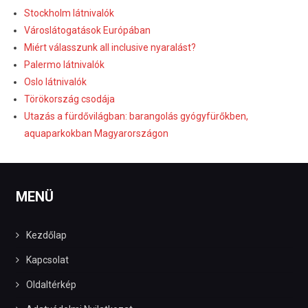
Stockholm látnivalók
Városlátogatások Európában
Miért válasszunk all inclusive nyaralást?
Palermo látnivalók
Oslo látnivalók
Törökország csodája
Utazás a fürdővilágban: barangolás gyógyfürőkben,
aquaparkokban Magyarországon
MENÜ
Kezdőlap
Kapcsolat
Oldaltérkép