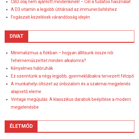
CBD olaj nem ajánlott mindenkinek! – Cél a tudatos használat
A D3 vitamin a legjobb útitársad az immunerősítéshez
Fogászati kezelések várandósság idején
DIVAT
Minimalizmus a fiókban – hogyan állítsunk össze női
fehérneműszettet minden alkalomra?
Kényelmes hálóruhák
Ez szerintünk a négy legjobb, gyermeklábakra tervezett félcipő
A munkahelyi öltözet az önbizalom és a szakmai megjelenés
alapvető eleme
Vintage megújulás: A klasszikus darabok beépítése a modern
megjelenésbe
ÉLETMÓD