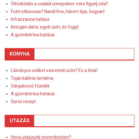
Öltözködés a családi ünnepeken: mire figyelj oda?
Futni stílusosan? Naná! Íme, három tipp, hogyan!
Infraszauna hatása
Ketogén diéta: egyél zsírt, és fogyj!
A gyömbértea hatásai
KONYHA
Látványos sütiket szeretnél sütni? Ez a titok!
Tojás kalória tartalma
Sárgaborsó főzelék
A gyömbértea hatásai
Gyros recept
UTAZÁS
Hova utazzunk novemberben?