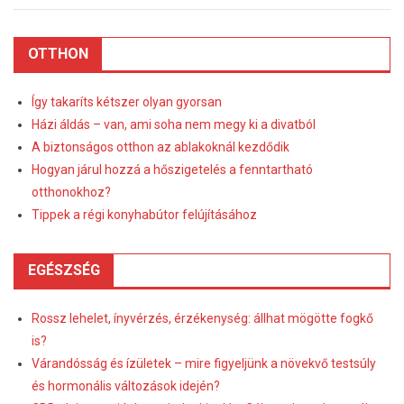
OTTHON
Így takaríts kétszer olyan gyorsan
Házi áldás – van, ami soha nem megy ki a divatból
A biztonságos otthon az ablakoknál kezdődik
Hogyan járul hozzá a hőszigetelés a fenntartható
otthonokhoz?
Tippek a régi konyhabútor felújításához
EGÉSZSÉG
Rossz lehelet, ínyvérzés, érzékenység: állhat mögötte fogkő
is?
Várandósság és ízületek – mire figyeljünk a növekvő testsúly
és hormonális változások idején?