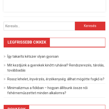
Keresés:
LEGFRISSEBB CIKKEK
Így takaríts kétszer olyan gyorsan
Mit kezdjünk a gyerekek kinőtt ruháival? Rendszerezés, tárolás,
továbbadás
Rossz lehelet, ínyvérzés, érzékenység: állhat mögötte fogkő is?
Minimalizmus a fiókban – hogyan állítsunk össze női
fehérneműszettet minden alkalomra?