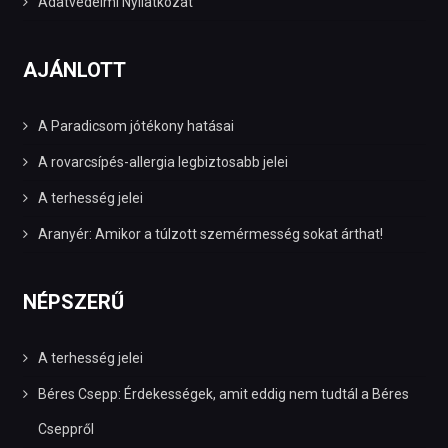
Adatvédelmi Nyilatkozat
AJÁNLOTT
A Paradicsom jótékony hatásai
A rovarcsípés-allergia legbiztosabb jelei
A terhesség jelei
Aranyér: Amikor a túlzott szemérmesség sokat árthat!
NÉPSZERŰ
A terhesség jelei
Béres Csepp: Érdekességek, amit eddig nem tudtál a Béres
Cseppről