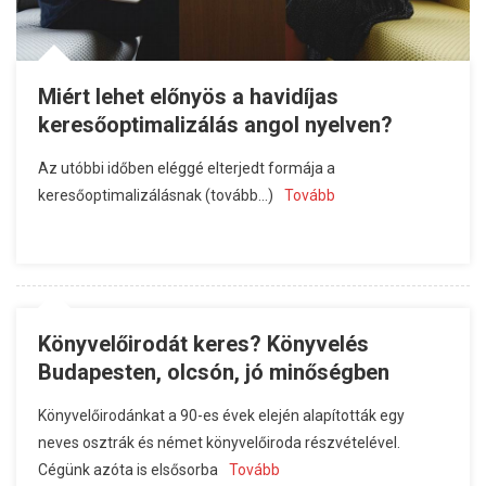
Miért lehet előnyös a havidíjas
keresőoptimalizálás angol nyelven?
Az utóbbi időben eléggé elterjedt formája a
keresőoptimalizálásnak (tovább…)
Tovább
Könyvelőirodát keres? Könyvelés
Budapesten, olcsón, jó minőségben
Könyvelőirodánkat a 90-es évek elején alapították egy
neves osztrák és német könyvelőiroda részvételével.
Cégünk azóta is elsősorba
Tovább