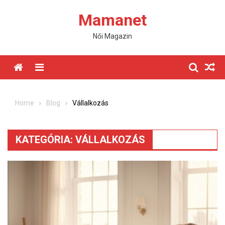
Skip
Mamanet
to
content
Női Magazin
Menu
Home
Blog
Vállalkozás
KATEGÓRIA:
VÁLLALKOZÁS