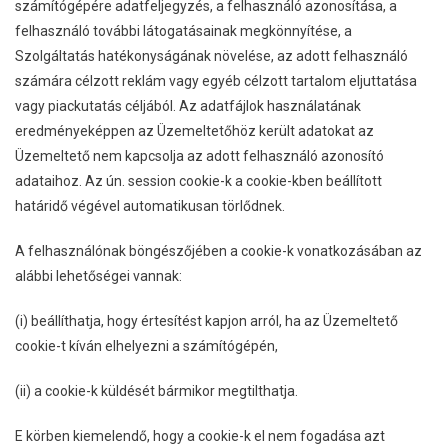
számítógépére adatfeljegyzés, a felhasználó azonosítása, a
felhasználó további látogatásainak megkönnyítése, a
Szolgáltatás hatékonyságának növelése, az adott felhasználó
számára célzott reklám vagy egyéb célzott tartalom eljuttatása
vagy piackutatás céljából. Az adatfájlok használatának
eredményeképpen az Üzemeltetőhöz került adatokat az
Üzemeltető nem kapcsolja az adott felhasználó azonosító
adataihoz. Az ún. session cookie-k a cookie-kben beállított
határidő végével automatikusan törlődnek.
A felhasználónak böngészőjében a cookie-k vonatkozásában az
alábbi lehetőségei vannak:
(i) beállíthatja, hogy értesítést kapjon arról, ha az Üzemeltető
cookie-t kíván elhelyezni a számítógépén,
(ii) a cookie-k küldését bármikor megtilthatja.
E körben kiemelendő, hogy a cookie-k el nem fogadása azt