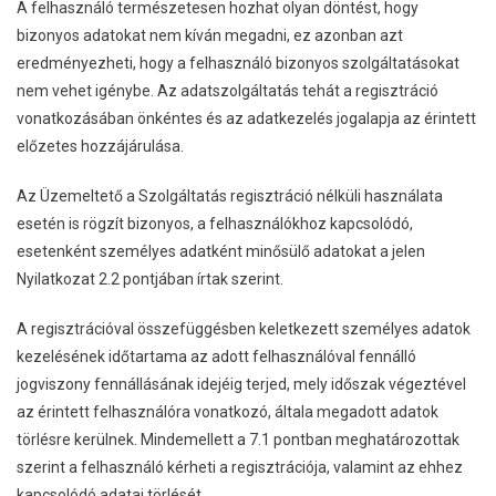
A felhasználó természetesen hozhat olyan döntést, hogy
bizonyos adatokat nem kíván megadni, ez azonban azt
eredményezheti, hogy a felhasználó bizonyos szolgáltatásokat
nem vehet igénybe. Az adatszolgáltatás tehát a regisztráció
vonatkozásában önkéntes és az adatkezelés jogalapja az érintett
előzetes hozzájárulása.
Az Üzemeltető a Szolgáltatás regisztráció nélküli használata
esetén is rögzít bizonyos, a felhasználókhoz kapcsolódó,
esetenként személyes adatként minősülő adatokat a jelen
Nyilatkozat 2.2 pontjában írtak szerint.
A regisztrációval összefüggésben keletkezett személyes adatok
kezelésének időtartama az adott felhasználóval fennálló
jogviszony fennállásának idejéig terjed, mely időszak végeztével
az érintett felhasználóra vonatkozó, általa megadott adatok
törlésre kerülnek. Mindemellett a 7.1 pontban meghatározottak
szerint a felhasználó kérheti a regisztrációja, valamint az ehhez
kapcsolódó adatai törlését.