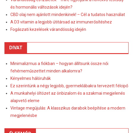
és hormonális változások idején?
CBD olaj nem ajánlott mindenkinek! – Cél a tudatos használat
A D3 vitamin a legjobb útitársad az immunerősítéshez
Fogászati kezelések várandósság idején
DIVAT
Minimalizmus a fiókban – hogyan állítsunk össze női
fehérneműszettet minden alkalomra?
Kényelmes hálóruhák
Ez szerintünk a négy legjobb, gyermeklábakra tervezett félcipő
A munkahelyi öltözet az önbizalom és a szakmai megjelenés
alapvető eleme
Vintage megújulás: A klasszikus darabok beépítése a modern
megjelenésbe