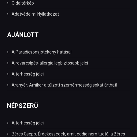
Oldaltérkép
Adatvédelmi Nyilatkozat
AJÁNLOTT
A Paradicsom jótékony hatásai
A rovarcsípés-allergia legbiztosabb jelei
A terhesség jelei
Aranyér: Amikor a túlzott szemérmesség sokat árthat!
NÉPSZERŰ
A terhesség jelei
Béres Csepp: Érdekességek, amit eddig nem tudtál a Béres