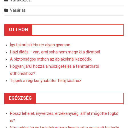
Vállalkozás
Vásárlás
OTTHON
Így takaríts kétszer olyan gyorsan
Házi áldás – van, ami soha nem megy ki a divatból
A biztonságos otthon az ablakoknál kezdődik
Hogyan járul hozzá a hőszigetelés a fenntartható
otthonokhoz?
Tippek a régi konyhabútor felújításához
EGÉSZSÉG
Rossz lehelet, ínyvérzés, érzékenység: állhat mögötte fogkő
is?
Várandósság és ízületek – mire figyeljünk a növekvő testsúly