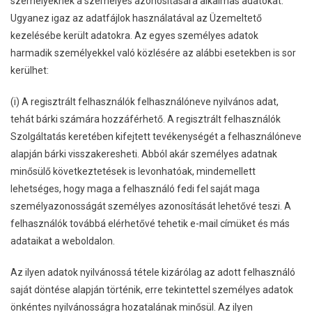
személyeknek a személyes azonosítására alkalmas adatokat.
Ugyanez igaz az adatfájlok használatával az Üzemeltető
kezelésébe került adatokra. Az egyes személyes adatok
harmadik személyekkel való közlésére az alábbi esetekben is sor
kerülhet:
(i) A regisztrált felhasználók felhasználóneve nyilvános adat,
tehát bárki számára hozzáférhető. A regisztrált felhasználók
Szolgáltatás keretében kifejtett tevékenységét a felhasználóneve
alapján bárki visszakeresheti. Abból akár személyes adatnak
minősülő következtetések is levonhatóak, mindemellett
lehetséges, hogy maga a felhasználó fedi fel saját maga
személyazonosságát személyes azonosítását lehetővé teszi. A
felhasználók továbbá elérhetővé tehetik e-mail címüket és más
adataikat a weboldalon.
Az ilyen adatok nyilvánossá tétele kizárólag az adott felhasználó
saját döntése alapján történik, erre tekintettel személyes adatok
önkéntes nyilvánosságra hozatalának minősül. Az ilyen