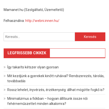
Mamanet.hu (Szolgáltató, Üzemeltető)
Felhasználva:
http://webni.innen.hu/
Keresés:
LEGFRISSEBB CIKKEK
Így takaríts kétszer olyan gyorsan
Mit kezdjünk a gyerekek kinőtt ruháival? Rendszerezés, tárolás,
továbbadás
Rossz lehelet, ínyvérzés, érzékenység: állhat mögötte fogkő is?
Minimalizmus a fiókban – hogyan állítsunk össze női
fehérneműszettet minden alkalomra?