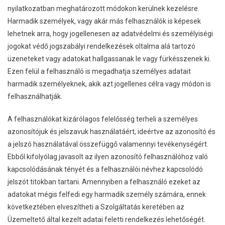
nyilatkozatban meghatározott módokon kerülnek kezelésre.
Harmadik személyek, vagy akár más felhasználók is képesek
lehetnek arra, hogy jogellenesen az adatvédelmi és személyiségi
jogokat védő jogszabályi rendelkezések oltalma alá tartozó
üzeneteket vagy adatokat hallgassanak le vagy fürkésszenek ki.
Ezen felül a felhasználó is megadhatja személyes adatait
harmadik személyeknek, akik azt jogellenes célra vagy módon is
felhasználhatják.
A felhasználókat kizárólagos felelősség terheli a személyes
azonosítójuk és jelszavuk használatáért, ideértve az azonosító és
a jelszó használatával összefüggő valamennyi tevékenységért.
Ebből kifolyólag javasolt az ilyen azonosító felhasználóhoz való
kapcsolódásának tényét és a felhasználói névhez kapcsolódó
jelszót titokban tartani. Amennyiben a felhasználó ezeket az
adatokat mégis felfedi egy harmadik személy számára, ennek
következtében elveszítheti a Szolgáltatás keretében az
Üzemeltető által kezelt adatai feletti rendelkezés lehetőségét.