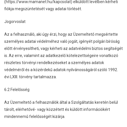
(https://www.mamanet.hu/kapcsolat) elküldött levélben kérheti
fiókja megszüntetését vagy adatai törlését.
Jogorvoslat
Az a felhasználó, aki úgy érzi, hogy az Üzemeltető megsértette
személyes adatai védelméhez való jogát, igényét polgári bíróság
előtt érvényesítheti, vagy kérheti az adatvédelmi biztos segítségét
is. Az erre, valamint az adatkezelő kötelezettségeire vonatkozó
részletes törvényi rendelkezéseket a személyes adatok
védelméről és a közérdekű adatok nyilvánosságáról szóló 1992.
évi LXIII. törvény tartalmazza.
6.2 Felelősség
Az Üzemeltető a felhasználók által a Szolgáltatás keretén belül
tárolt, elérhetővé- vagy közzétett és küldött információkért
mindennemű felelősségét kizárja.