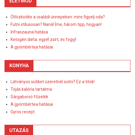
ÉLETMÓD
Öltözködés a családi ünnepeken: mire figyelj oda?
Futni stílusosan? Naná! Íme, három tipp, hogyan!
Infraszauna hatása
Ketogén diéta: egyél zsírt, és fogyj!
A gyömbértea hatásai
KONYHA
Látványos sütiket szeretnél sütni? Ez a titok!
Tojás kalória tartalma
Sárgaborsó főzelék
A gyömbértea hatásai
Gyros recept
UTAZÁS