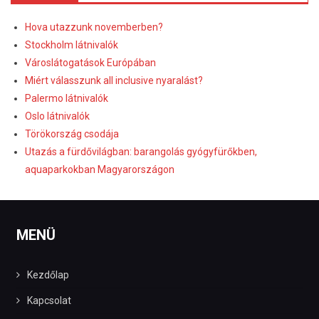
Hova utazzunk novemberben?
Stockholm látnivalók
Városlátogatások Európában
Miért válasszunk all inclusive nyaralást?
Palermo látnivalók
Oslo látnivalók
Törökország csodája
Utazás a fürdővilágban: barangolás gyógyfürőkben,
aquaparkokban Magyarországon
MENÜ
Kezdőlap
Kapcsolat