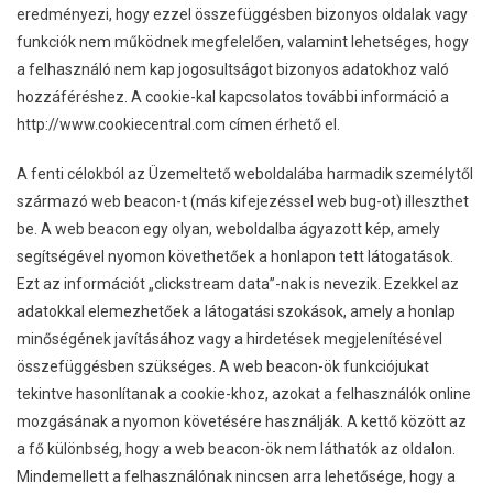
eredményezi, hogy ezzel összefüggésben bizonyos oldalak vagy
funkciók nem működnek megfelelően, valamint lehetséges, hogy
a felhasználó nem kap jogosultságot bizonyos adatokhoz való
hozzáféréshez. A cookie-kal kapcsolatos további információ a
http://www.cookiecentral.com címen érhető el.
A fenti célokból az Üzemeltető weboldalába harmadik személytől
származó web beacon-t (más kifejezéssel web bug-ot) illeszthet
be. A web beacon egy olyan, weboldalba ágyazott kép, amely
segítségével nyomon követhetőek a honlapon tett látogatások.
Ezt az információt „clickstream data”-nak is nevezik. Ezekkel az
adatokkal elemezhetőek a látogatási szokások, amely a honlap
minőségének javításához vagy a hirdetések megjelenítésével
összefüggésben szükséges. A web beacon-ök funkciójukat
tekintve hasonlítanak a cookie-khoz, azokat a felhasználók online
mozgásának a nyomon követésére használják. A kettő között az
a fő különbség, hogy a web beacon-ök nem láthatók az oldalon.
Mindemellett a felhasználónak nincsen arra lehetősége, hogy a