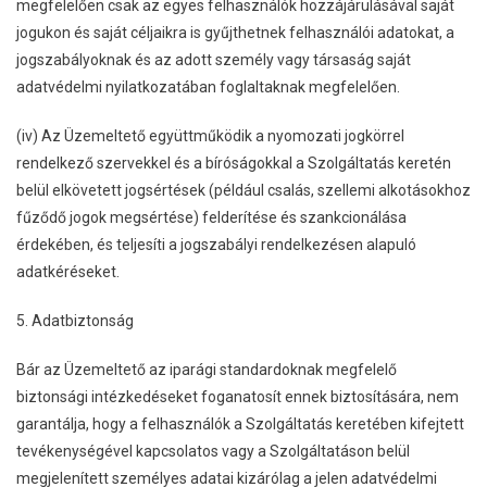
megfelelően csak az egyes felhasználók hozzájárulásával saját
jogukon és saját céljaikra is gyűjthetnek felhasználói adatokat, a
jogszabályoknak és az adott személy vagy társaság saját
adatvédelmi nyilatkozatában foglaltaknak megfelelően.
(iv) Az Üzemeltető együttműködik a nyomozati jogkörrel
rendelkező szervekkel és a bíróságokkal a Szolgáltatás keretén
belül elkövetett jogsértések (például csalás, szellemi alkotásokhoz
fűződő jogok megsértése) felderítése és szankcionálása
érdekében, és teljesíti a jogszabályi rendelkezésen alapuló
adatkéréseket.
5. Adatbiztonság
Bár az Üzemeltető az iparági standardoknak megfelelő
biztonsági intézkedéseket foganatosít ennek biztosítására, nem
garantálja, hogy a felhasználók a Szolgáltatás keretében kifejtett
tevékenységével kapcsolatos vagy a Szolgáltatáson belül
megjelenített személyes adatai kizárólag a jelen adatvédelmi