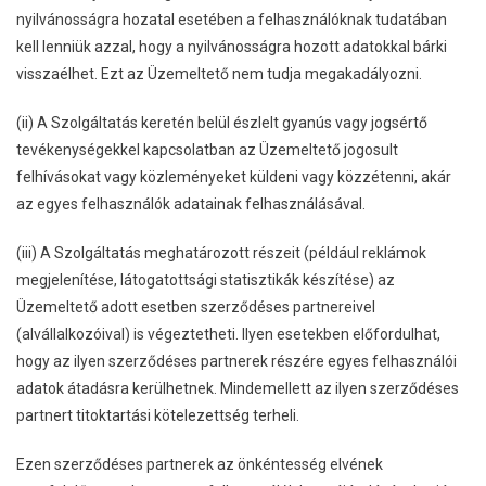
nyilvánosságra hozatal esetében a felhasználóknak tudatában
kell lenniük azzal, hogy a nyilvánosságra hozott adatokkal bárki
visszaélhet. Ezt az Üzemeltető nem tudja megakadályozni.
(ii) A Szolgáltatás keretén belül észlelt gyanús vagy jogsértő
tevékenységekkel kapcsolatban az Üzemeltető jogosult
felhívásokat vagy közleményeket küldeni vagy közzétenni, akár
az egyes felhasználók adatainak felhasználásával.
(iii) A Szolgáltatás meghatározott részeit (például reklámok
megjelenítése, látogatottsági statisztikák készítése) az
Üzemeltető adott esetben szerződéses partnereivel
(alvállalkozóival) is végeztetheti. Ilyen esetekben előfordulhat,
hogy az ilyen szerződéses partnerek részére egyes felhasználói
adatok átadásra kerülhetnek. Mindemellett az ilyen szerződéses
partnert titoktartási kötelezettség terheli.
Ezen szerződéses partnerek az önkéntesség elvének