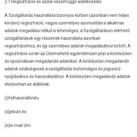
2.1 Regisztráció és azzal összefüggő adatkezelés
A Szolgáltatás használata bizonyos körben (azonban nem teljes
körűen) regisztráció, vagyis személyes azonosításra alkalmas
adatok megadása nélkül is lehetséges, a Szolgáltatáson elérhető
szolgáltatások egy részének használata azonban
regisztrációhoz, és így személyes adatok megadásához kötött. A
regisztráció során az Üzemeltető egyértelműen jelzi a kötelezően
és opcionálisan megadandó adatokat. A kötelezően megadandó
adatok szükségesek a szolgáltatás biztonságos és jogszerű
nyújtásához és használatához. A kötelezően megadandó adatok
elsősorban az alábbiak:
(i)felhasználónév,
(ii)jelszó és
(iii)e-mail cím.