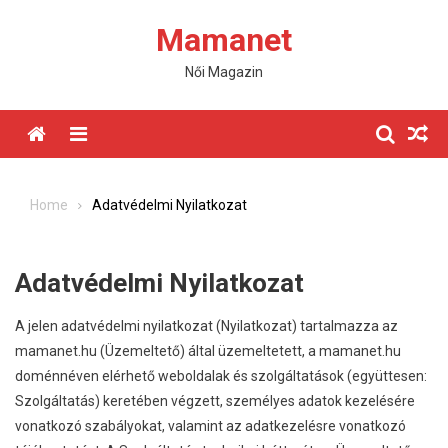
Skip
Mamanet
to
content
Női Magazin
Menu
Home
Adatvédelmi Nyilatkozat
Adatvédelmi Nyilatkozat
A jelen adatvédelmi nyilatkozat (Nyilatkozat) tartalmazza az
mamanet.hu (Üzemeltető) által üzemeltetett, a mamanet.hu
doménnéven elérhető weboldalak és szolgáltatások (együttesen:
Szolgáltatás) keretében végzett, személyes adatok kezelésére
vonatkozó szabályokat, valamint az adatkezelésre vonatkozó