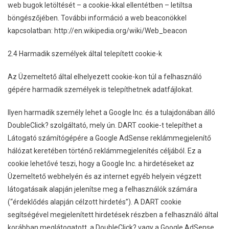
web bugok letöltését – a cookie-kkal ellentétben – letiltsa
böngészőjében. További információ a web beaconökkel
kapcsolatban: http://en.wikipedia.org/wiki/Web_beacon
2.4 Harmadik személyek által telepített cookie-k
Az Üzemeltető által elhelyezett cookie-kon túl a felhasználó
gépére harmadik személyek is telepíthetnek adatfájlokat.
Ilyen harmadik személy lehet a Google Inc. és a tulajdonában álló
DoubleClick? szolgáltató, mely ún. DART cookie-t telepíthet a
Látogató számítógépére a Google AdSense reklámmegjelenítő
hálózat keretében történő reklámmegjelenítés céljából. Ez a
cookie lehetővé teszi, hogy a Google Inc. a hirdetéseket az
Üzemeltető webhelyén és az internet egyéb helyein végzett
látogatásaik alapján jelenítse meg a felhasználók számára
(“érdeklődés alapján célzott hirdetés”). A DART cookie
segítségével megjelenített hirdetések részben a felhasználó által
korábban meglátogatott, a DoubleClick? vagy a Google AdSense