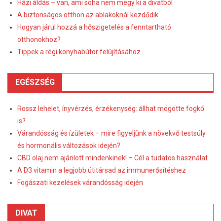
Házi áldás – van, ami soha nem megy ki a divatból
A biztonságos otthon az ablakoknál kezdődik
Hogyan járul hozzá a hőszigetelés a fenntartható
otthonokhoz?
Tippek a régi konyhabútor felújításához
EGÉSZSÉG
Rossz lehelet, ínyvérzés, érzékenység: állhat mögötte fogkő
is?
Várandósság és ízületek – mire figyeljünk a növekvő testsúly
és hormonális változások idején?
CBD olaj nem ajánlott mindenkinek! – Cél a tudatos használat
A D3 vitamin a legjobb útitársad az immunerősítéshez
Fogászati kezelések várandósság idején
DIVAT