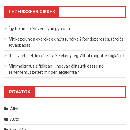
LEGFRISSEBB CIKKEK
Így takaríts kétszer olyan gyorsan
Mit kezdjünk a gyerekek kinőtt ruháival? Rendszerezés, tárolás,
továbbadás
Rossz lehelet, ínyvérzés, érzékenység: állhat mögötte fogkő is?
Minimalizmus a fiókban – hogyan állítsunk össze női
fehérneműszettet minden alkalomra?
ROVATOK
Állat
Autó
Cégvilág