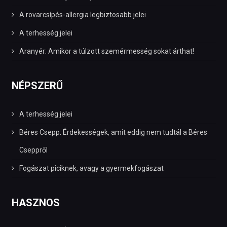
A rovarcsípés-allergia legbiztosabb jelei
A terhesség jelei
Aranyér: Amikor a túlzott szemérmesség sokat árthat!
NÉPSZERŰ
A terhesség jelei
Béres Csepp: Érdekességek, amit eddig nem tudtál a Béres
Cseppről
Fogászat piciknek, avagy a gyermekfogászat
HASZNOS