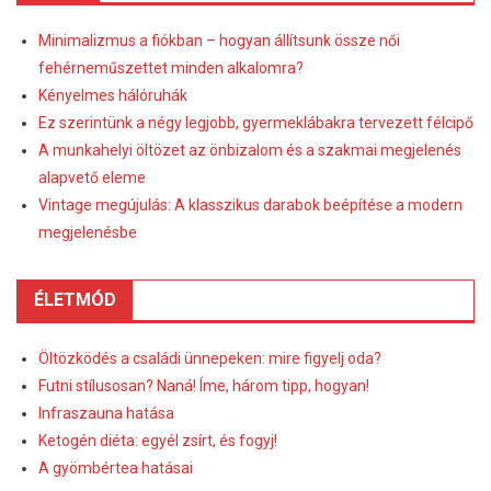
Minimalizmus a fiókban – hogyan állítsunk össze női
fehérneműszettet minden alkalomra?
Kényelmes hálóruhák
Ez szerintünk a négy legjobb, gyermeklábakra tervezett félcipő
A munkahelyi öltözet az önbizalom és a szakmai megjelenés
alapvető eleme
Vintage megújulás: A klasszikus darabok beépítése a modern
megjelenésbe
ÉLETMÓD
Öltözködés a családi ünnepeken: mire figyelj oda?
Futni stílusosan? Naná! Íme, három tipp, hogyan!
Infraszauna hatása
Ketogén diéta: egyél zsírt, és fogyj!
A gyömbértea hatásai