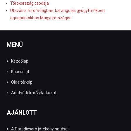
Törökország csodája
Utazás a fürdővilágban: barangolás gyógyfürőkben,
aquaparkokban Magyarországon
MENÜ
Kezdőlap
Kapcsolat
Oldaltérkép
Adatvédelmi Nyilatkozat
AJÁNLOTT
A Paradicsom jótékony hatásai