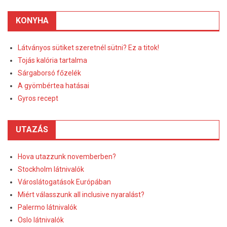
KONYHA
Látványos sütiket szeretnél sütni? Ez a titok!
Tojás kalória tartalma
Sárgaborsó főzelék
A gyömbértea hatásai
Gyros recept
UTAZÁS
Hova utazzunk novemberben?
Stockholm látnivalók
Városlátogatások Európában
Miért válasszunk all inclusive nyaralást?
Palermo látnivalók
Oslo látnivalók