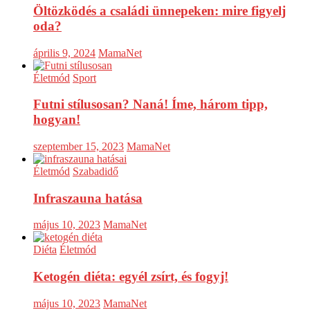
Öltözködés a családi ünnepeken: mire figyelj
oda?
április 9, 2024
MamaNet
Életmód
Sport
Futni stílusosan? Naná! Íme, három tipp,
hogyan!
szeptember 15, 2023
MamaNet
Életmód
Szabadidő
Infraszauna hatása
május 10, 2023
MamaNet
Diéta
Életmód
Ketogén diéta: egyél zsírt, és fogyj!
május 10, 2023
MamaNet