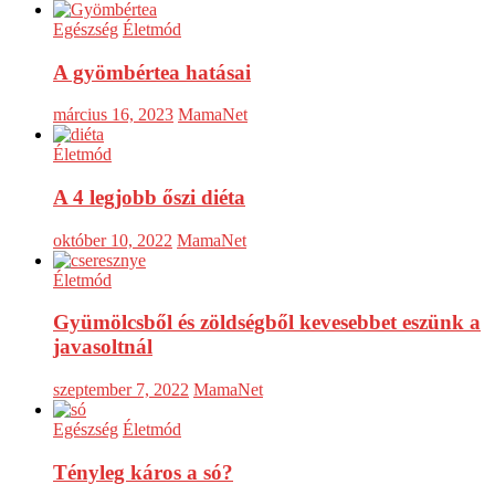
Egészség
Életmód
A gyömbértea hatásai
március 16, 2023
MamaNet
Életmód
A 4 legjobb őszi diéta
október 10, 2022
MamaNet
Életmód
Gyümölcsből és zöldségből kevesebbet eszünk a
javasoltnál
szeptember 7, 2022
MamaNet
Egészség
Életmód
Tényleg káros a só?