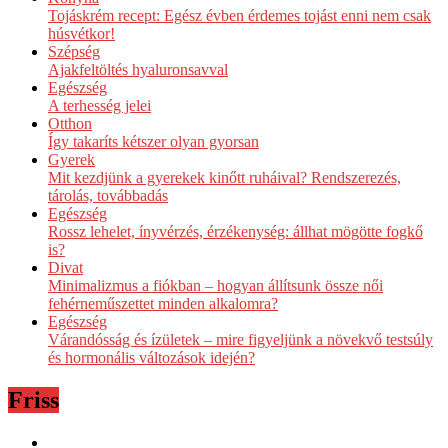
Tojáskrém recept: Egész évben érdemes tojást enni nem csak
húsvétkor!
Szépség
Ajakfeltöltés hyaluronsavval
Egészség
A terhesség jelei
Otthon
Így takaríts kétszer olyan gyorsan
Gyerek
Mit kezdjünk a gyerekek kinőtt ruháival? Rendszerezés,
tárolás, továbbadás
Egészség
Rossz lehelet, ínyvérzés, érzékenység: állhat mögötte fogkő
is?
Divat
Minimalizmus a fiókban – hogyan állítsunk össze női
fehérneműszettet minden alkalomra?
Egészség
Várandósság és ízületek – mire figyeljünk a növekvő testsúly
és hormonális változások idején?
Friss