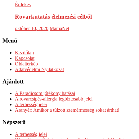
Érdekes
Rovarkutatás élelmezési célból
október 10, 2020
MamaNet
Menü
Kezdőlap
Kapcsolat
Oldaltérkép
Adatvédelmi Nyilatkozat
Ajánlott
A Paradicsom jótékony hatásai
A rovarcsípés-allergia legbiztosabb jelei
A terhesség jelei
Aranyér: Amikor a túlzott szemérmesség sokat árthat!
Népszerű
A terhesség jelei