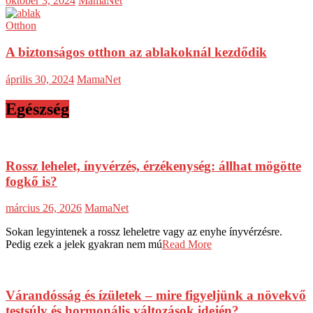
október 3, 2024
MamaNet
Otthon
A biztonságos otthon az ablakoknál kezdődik
április 30, 2024
MamaNet
Egészség
Rossz lehelet, ínyvérzés, érzékenység: állhat mögötte
fogkő is?
március 26, 2026
MamaNet
Sokan legyintenek a rossz leheletre vagy az enyhe ínyvérzésre.
Pedig ezek a jelek gyakran nem mú
Read More
Várandósság és ízületek – mire figyeljünk a növekvő
testsúly és hormonális változások idején?