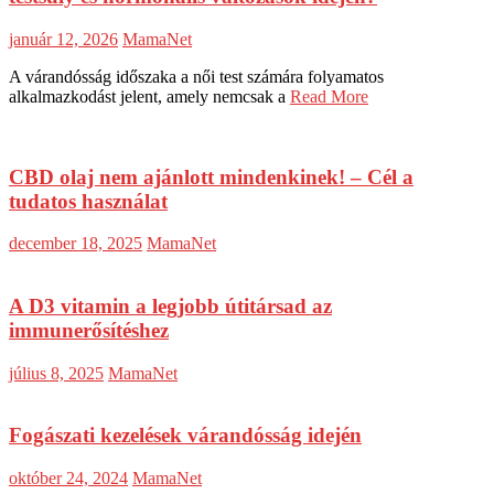
január 12, 2026
MamaNet
A várandósság időszaka a női test számára folyamatos
alkalmazkodást jelent, amely nemcsak a
Read More
CBD olaj nem ajánlott mindenkinek! – Cél a
tudatos használat
december 18, 2025
MamaNet
A D3 vitamin a legjobb útitársad az
immunerősítéshez
július 8, 2025
MamaNet
Fogászati kezelések várandósság idején
október 24, 2024
MamaNet