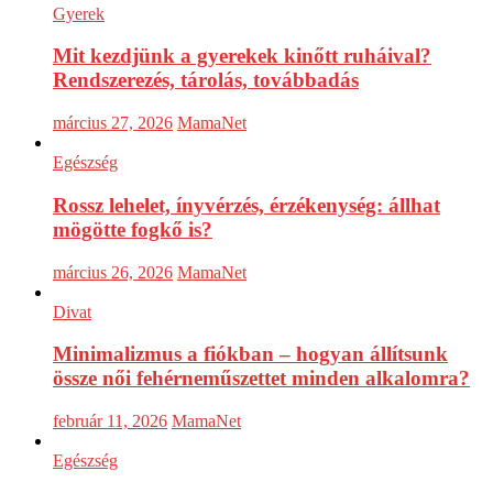
Gyerek
Mit kezdjünk a gyerekek kinőtt ruháival?
Rendszerezés, tárolás, továbbadás
március 27, 2026
MamaNet
Egészség
Rossz lehelet, ínyvérzés, érzékenység: állhat
mögötte fogkő is?
március 26, 2026
MamaNet
Divat
Minimalizmus a fiókban – hogyan állítsunk
össze női fehérneműszettet minden alkalomra?
február 11, 2026
MamaNet
Egészség