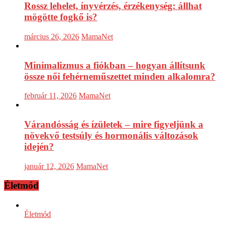
Rossz lehelet, ínyvérzés, érzékenység: állhat
mögötte fogkő is?
március 26, 2026
MamaNet
Minimalizmus a fiókban – hogyan állítsunk
össze női fehérneműszettet minden alkalomra?
február 11, 2026
MamaNet
Várandósság és ízületek – mire figyeljünk a
növekvő testsúly és hormonális változások
idején?
január 12, 2026
MamaNet
Életmód
Életmód