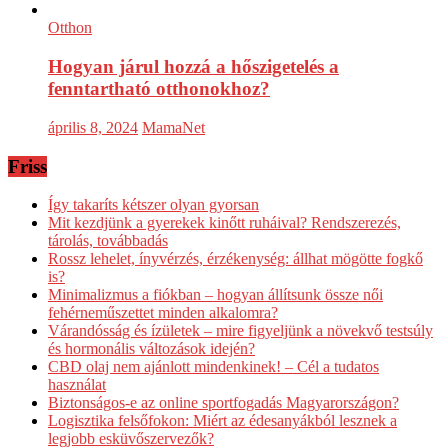
Otthon
Hogyan járul hozzá a hőszigetelés a
fenntartható otthonokhoz?
április 8, 2024
MamaNet
Friss
Így takaríts kétszer olyan gyorsan
Mit kezdjünk a gyerekek kinőtt ruháival? Rendszerezés,
tárolás, továbbadás
Rossz lehelet, ínyvérzés, érzékenység: állhat mögötte fogkő
is?
Minimalizmus a fiókban – hogyan állítsunk össze női
fehérneműszettet minden alkalomra?
Várandósság és ízületek – mire figyeljünk a növekvő testsúly
és hormonális változások idején?
CBD olaj nem ajánlott mindenkinek! – Cél a tudatos
használat
Biztonságos-e az online sportfogadás Magyarországon?
Logisztika felsőfokon: Miért az édesanyákból lesznek a
legjobb esküvőszervezők?