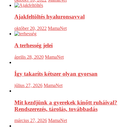
Ajakfeltöltés hyaluronsavval
október 20, 2022
MamaNet
A terhesség jelei
április 28, 2020
MamaNet
Így takaríts kétszer olyan gyorsan
július 27, 2026
MamaNet
Mit kezdjünk a gyerekek kinőtt ruháival?
Rendszerezés, tárolás, továbbadás
március 27, 2026
MamaNet