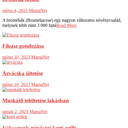
május 4, 2025
MamaNet
A broméliák (Bromeliaceae) egy nagyon változatos növénycsalád,
melynek több mint 3 000 fajtá
Read More
Fikusz gondozása
május 10, 2023
MamaNet
Árvácska ültetése
május 10, 2023
MamaNet
Muskátli teleltetése lakásban
január 2, 2023
MamaNet
Válasszunk minőségi kerti grillt