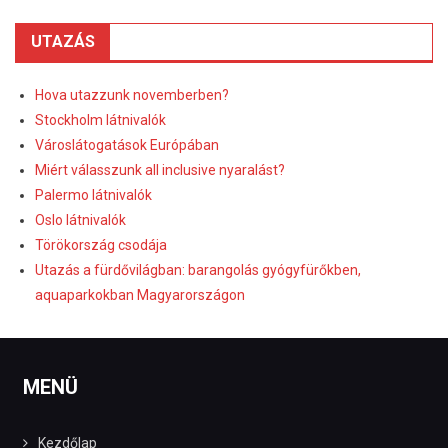
UTAZÁS
Hova utazzunk novemberben?
Stockholm látnivalók
Városlátogatások Európában
Miért válasszunk all inclusive nyaralást?
Palermo látnivalók
Oslo látnivalók
Törökország csodája
Utazás a fürdővilágban: barangolás gyógyfürőkben,
aquaparkokban Magyarországon
MENÜ
Kezdőlap