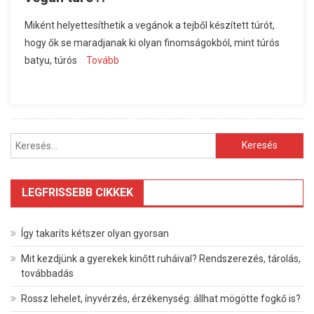
Miként helyettesíthetik a vegánok a tejből készített túrót,
hogy ők se maradjanak ki olyan finomságokból, mint túrós
batyu, túrós
Tovább
Keresés:
LEGFRISSEBB CIKKEK
Így takaríts kétszer olyan gyorsan
Mit kezdjünk a gyerekek kinőtt ruháival? Rendszerezés, tárolás,
továbbadás
Rossz lehelet, ínyvérzés, érzékenység: állhat mögötte fogkő is?