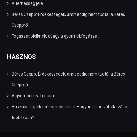
A terhesség jelei
Béres Csepp: Érdekességek, amit eddig nem tudtál a Béres
Cseppről
Fogászat piciknek, avagy a gyermekfogászat
HASZNOS
Béres Csepp: Érdekességek, amit eddig nem tudtál a Béres
Cseppről
A gyömbértea hatásai
Hasznos tippek műkörmösöknek: Hogyan álljon vállalkozásod
több lábon?