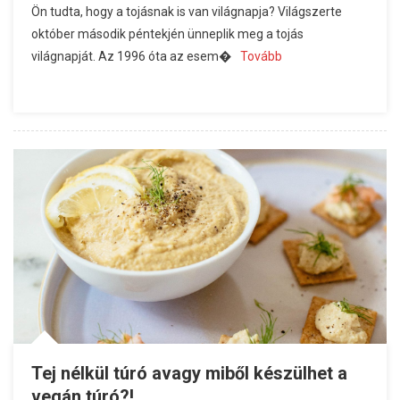
Ön tudta, hogy a tojásnak is van világnapja? Világszerte
október második péntekjén ünneplik meg a tojás
világnapját. Az 1996 óta az esem�
Tovább
Tej nélkül túró avagy miből készülhet a
vegán túró?!