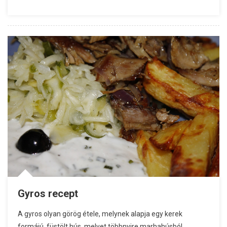
Gyros recept
A gyros olyan görög étele, melynek alapja egy kerek
formájú, füstölt hús, melyet többnyire marhahúsból