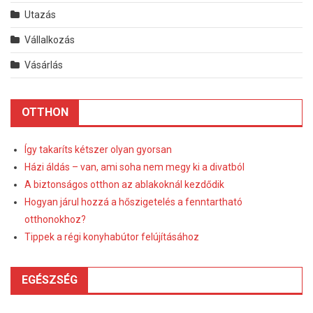
Utazás
Vállalkozás
Vásárlás
OTTHON
Így takaríts kétszer olyan gyorsan
Házi áldás – van, ami soha nem megy ki a divatból
A biztonságos otthon az ablakoknál kezdődik
Hogyan járul hozzá a hőszigetelés a fenntartható
otthonokhoz?
Tippek a régi konyhabútor felújításához
EGÉSZSÉG