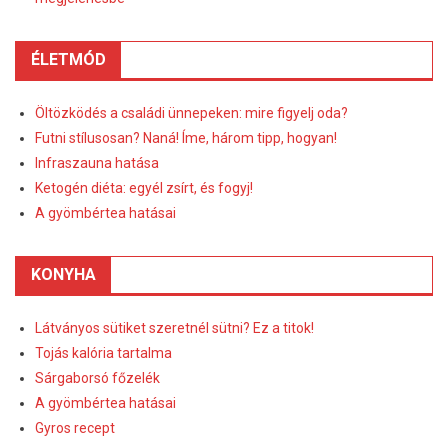
ÉLETMÓD
Öltözködés a családi ünnepeken: mire figyelj oda?
Futni stílusosan? Naná! Íme, három tipp, hogyan!
Infraszauna hatása
Ketogén diéta: egyél zsírt, és fogyj!
A gyömbértea hatásai
KONYHA
Látványos sütiket szeretnél sütni? Ez a titok!
Tojás kalória tartalma
Sárgaborsó főzelék
A gyömbértea hatásai
Gyros recept