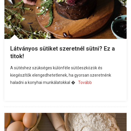
Látványos sütiket szeretnél sütni? Ez a
titok!
A sütéshez szükséges különféle sütőeszközök és
kiegészítők elengedhetetlenek, ha gyorsan szeretnénk
haladni a konyhai munkálatokkal �
Tovább