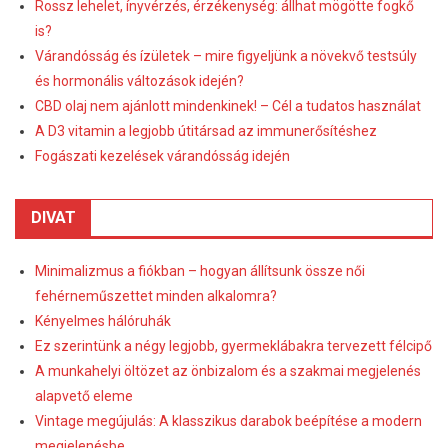
Rossz lehelet, ínyvérzés, érzékenység: állhat mögötte fogkő
is?
Várandósság és ízületek – mire figyeljünk a növekvő testsúly
és hormonális változások idején?
CBD olaj nem ajánlott mindenkinek! – Cél a tudatos használat
A D3 vitamin a legjobb útitársad az immunerősítéshez
Fogászati kezelések várandósság idején
DIVAT
Minimalizmus a fiókban – hogyan állítsunk össze női
fehérneműszettet minden alkalomra?
Kényelmes hálóruhák
Ez szerintünk a négy legjobb, gyermeklábakra tervezett félcipő
A munkahelyi öltözet az önbizalom és a szakmai megjelenés
alapvető eleme
Vintage megújulás: A klasszikus darabok beépítése a modern
megjelenésbe