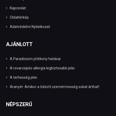
Kapcsolat
Oldaltérkép
Adatvédelmi Nyilatkozat
AJÁNLOTT
A Paradicsom jótékony hatásai
A rovarcsípés-allergia legbiztosabb jelei
A terhesség jelei
Aranyér: Amikor a túlzott szemérmesség sokat árthat!
NÉPSZERŰ