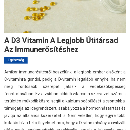
A D3 Vitamin A Legjobb Útitársad
Az Immunerősítéshez
Egészség
Amikor immunerősítésről beszélünk, a legtöbb ember elsőként a
C-vitaminra gondol, pedig a D-vitamin legalább ennyire, ha nem
még fontosabb szerepet játszik a védekezőképesség
fenntartásában. Ez a zsírban oldódó vitamin a szervezet számos
területén működik közre: segíti a kalcium beépülését a csontokba,
támogatja az idegrendszert, szabályozza a hormonháztartást és
javítja az általános közérzetet is. Nem véletlen, hogy egyre több
kutatás hívja fel a figyelmet arra, hogy a D-vitaminhiány a civilizált
világ egyik legelterjedtebb problémája, amely a lakosság nagy