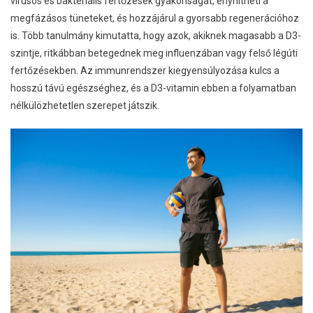
vírusos és bakteriális fertőzések gyakoriságát, enyhítheti a
megfázásos tüneteket, és hozzájárul a gyorsabb regenerációhoz
is. Több tanulmány kimutatta, hogy azok, akiknek magasabb a D3-
szintje, ritkábban betegednek meg influenzában vagy felső légúti
fertőzésekben. Az immunrendszer kiegyensúlyozása kulcs a
hosszú távú egészséghez, és a D3-vitamin ebben a folyamatban
nélkülözhetetlen szerepet játszik.