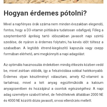
Hogyan érdemes pótolni?
Mivel a napfényes órák száma nem minden évszakban elegendő,
fontos, hogy a D3-vitamin pótlására tudatosan odafigyelj. Főleg a
szeptembertől áprilisig tartó időszakban javasolt napi szintű
szedése, de nyáron is érdemes folytatni, ha kevés időt töltesz a
szabadban. A legtöbb étrend-kiegészítő kapszula vagy csepp
formában elérhető, ami megkönnyíti a napi adagolást.
Az optimális hasznosulás érdekében mindig étkezés közben vedd
be, mivel zsírban oldódik, így a felszívódása sokkal hatékonyabb.
Érdemes olyan készítményt választani, amely K2-vitamint is
tartalmaz, mivel a két anyag együttműködik a kalcium
anyagcserében és hozzájárul a csontok egészségéhez. A napi
adag személyre szabott lehet, de felnőtteknek általában 2000 NE
és 4000 NE közötti dózis javasolt, orvosi ellenőrzés mellett.