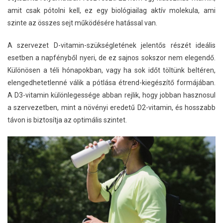
amit csak pótolni kell, ez egy biológiailag aktív molekula, ami
szinte az összes sejt működésére hatással van.
A szervezet D-vitamin-szükségletének jelentős részét ideális
esetben a napfényből nyeri, de ez sajnos sokszor nem elegendő.
Különösen a téli hónapokban, vagy ha sok időt töltünk beltéren,
elengedhetetlenné válik a pótlása étrend-kiegészítő formájában.
A D3-vitamin különlegessége abban rejlik, hogy jobban hasznosul
a szervezetben, mint a növényi eredetű D2-vitamin, és hosszabb
távon is biztosítja az optimális szintet.