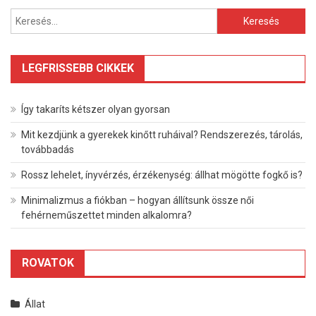
Keresés:
LEGFRISSEBB CIKKEK
Így takaríts kétszer olyan gyorsan
Mit kezdjünk a gyerekek kinőtt ruháival? Rendszerezés, tárolás,
továbbadás
Rossz lehelet, ínyvérzés, érzékenység: állhat mögötte fogkő is?
Minimalizmus a fiókban – hogyan állítsunk össze női
fehérneműszettet minden alkalomra?
ROVATOK
Állat