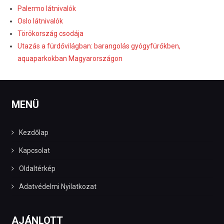
Palermo látnivalók
Oslo látnivalók
Törökország csodája
Utazás a fürdővilágban: barangolás gyógyfürőkben,
aquaparkokban Magyarországon
MENÜ
Kezdőlap
Kapcsolat
Oldaltérkép
Adatvédelmi Nyilatkozat
AJÁNLOTT