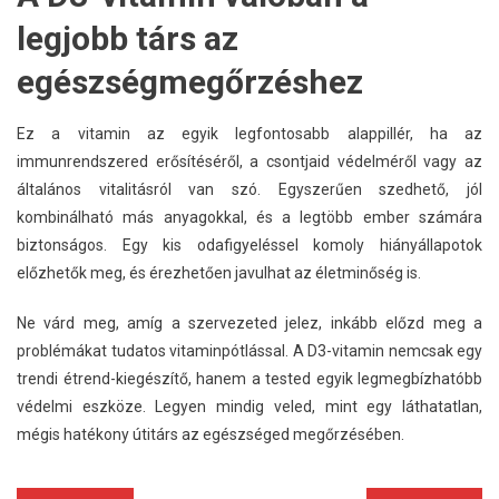
legjobb társ az
egészségmegőrzéshez
Ez a vitamin az egyik legfontosabb alappillér, ha az
immunrendszered erősítéséről, a csontjaid védelméről vagy az
általános vitalitásról van szó. Egyszerűen szedhető, jól
kombinálható más anyagokkal, és a legtöbb ember számára
biztonságos. Egy kis odafigyeléssel komoly hiányállapotok
előzhetők meg, és érezhetően javulhat az életminőség is.
Ne várd meg, amíg a szervezeted jelez, inkább előzd meg a
problémákat tudatos vitaminpótlással. A D3-vitamin nemcsak egy
trendi étrend-kiegészítő, hanem a tested egyik legmegbízhatóbb
védelmi eszköze. Legyen mindig veled, mint egy láthatatlan,
mégis hatékony útitárs az egészséged megőrzésében.