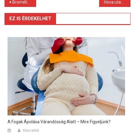
Bejegyzés
Bromélia fajták
Hova utazzunk novemberben?
navigáció
EZ IS ÉRDEKELHET
A Fogak Ápolása Várandósság Alatt – Mire Figyeljünk?
MamaNet