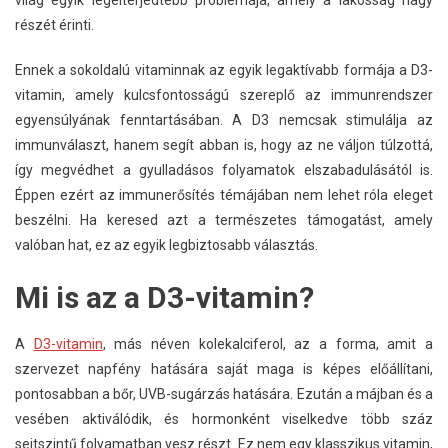
részét érinti.
Ennek a sokoldalú vitaminnak az egyik legaktívabb formája a D3-
vitamin, amely kulcsfontosságú szereplő az immunrendszer
egyensúlyának fenntartásában. A D3 nemcsak stimulálja az
immunválaszt, hanem segít abban is, hogy az ne váljon túlzottá,
így megvédhet a gyulladásos folyamatok elszabadulásától is.
Éppen ezért az immunerősítés témájában nem lehet róla eleget
beszélni. Ha keresed azt a természetes támogatást, amely
valóban hat, ez az egyik legbiztosabb választás.
Mi is az a D3-vitamin?
A
D3-vitamin
, más néven kolekalciferol, az a forma, amit a
szervezet napfény hatására saját maga is képes előállítani,
pontosabban a bőr, UVB-sugárzás hatására. Ezután a májban és a
vesében aktiválódik, és hormonként viselkedve több száz
sejtszintű folyamatban vesz részt. Ez nem egy klasszikus vitamin,