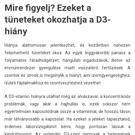
Mire figyelj? Ezeket a
tüneteket okozhatja a D3-
hiány
Hiánya alattomosan jelentkezhet, és kezdetben nehezen
felismerhető tüneteket okoz. Az egyik leggyakoribb panasz a
folyamatos fáradtságérzet, hangulati ingadozások, illetve az
immunrendszer gyengülése miatt visszatérő fertőzések. A
csontok és izmok is megsínylik a hiányt, ami izomgyengeséghez,
ízületi fájdalmakhoz és csontvesztéshez vezethet.
A D3-vitamin hiányra utalhat még az alvászavar, a koncentrációs
problémák, vagy akár a hajhullás is, ezek sokszor nem
egyértelműen kapcsolódnak össze a vitaminnal, de hosszú távon
már látványosabb a kapcsolat. Ha ezeket a jeleket tapasztalod,
érdemes laborvizsgálatot kérni, hogy pontosan lássuk a
kiindulópontot. Az optimális D3-szint nemcsak a betegségek