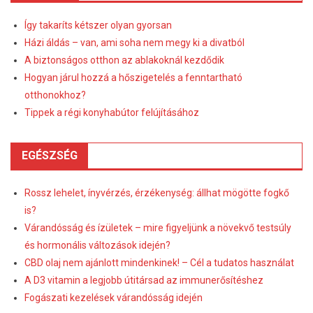
Így takaríts kétszer olyan gyorsan
Házi áldás – van, ami soha nem megy ki a divatból
A biztonságos otthon az ablakoknál kezdődik
Hogyan járul hozzá a hőszigetelés a fenntartható
otthonokhoz?
Tippek a régi konyhabútor felújításához
EGÉSZSÉG
Rossz lehelet, ínyvérzés, érzékenység: állhat mögötte fogkő
is?
Várandósság és ízületek – mire figyeljünk a növekvő testsúly
és hormonális változások idején?
CBD olaj nem ajánlott mindenkinek! – Cél a tudatos használat
A D3 vitamin a legjobb útitársad az immunerősítéshez
Fogászati kezelések várandósság idején