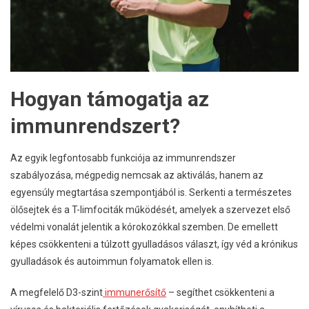
Hogyan támogatja az
immunrendszert?
Az egyik legfontosabb funkciója az immunrendszer
szabályozása, mégpedig nemcsak az aktiválás, hanem az
egyensúly megtartása szempontjából is. Serkenti a természetes
ölősejtek és a T-limfociták működését, amelyek a szervezet első
védelmi vonalát jelentik a kórokozókkal szemben. De emellett
képes csökkenteni a túlzott gyulladásos választ, így véd a krónikus
gyulladások és autoimmun folyamatok ellen is.
A megfelelő D3-szint
immunerősítő
– segíthet csökkenteni a