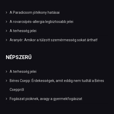
A Paradicsom jótékony hatásai
A rovarcsípés-allergia legbiztosabb jelei
A terhesség jelei
Aranyér: Amikor a túlzott szemérmesség sokat árthat!
NÉPSZERŰ
A terhesség jelei
Béres Csepp: Érdekességek, amit eddig nem tudtál a Béres
Cseppről
Fogászat piciknek, avagy a gyermekfogászat