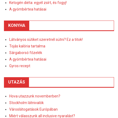
Ketogén diéta: egyél zsírt, és fogyj!
A gyömbértea hatásai
KONYHA
Látványos sütiket szeretnél sütni? Ez a titok!
Tojás kalória tartalma
Sárgaborsó főzelék
A gyömbértea hatásai
Gyros recept
UTAZÁS
Hova utazzunk novemberben?
Stockholm látnivalók
Városlátogatások Európában
Miért válasszunk all inclusive nyaralást?