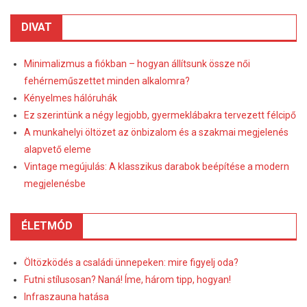
DIVAT
Minimalizmus a fiókban – hogyan állítsunk össze női
fehérneműszettet minden alkalomra?
Kényelmes hálóruhák
Ez szerintünk a négy legjobb, gyermeklábakra tervezett félcipő
A munkahelyi öltözet az önbizalom és a szakmai megjelenés
alapvető eleme
Vintage megújulás: A klasszikus darabok beépítése a modern
megjelenésbe
ÉLETMÓD
Öltözködés a családi ünnepeken: mire figyelj oda?
Futni stílusosan? Naná! Íme, három tipp, hogyan!
Infraszauna hatása