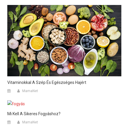
Vitaminokkal A Szép És Egészséges Hajért
MamaNet
Mi Kell A Sikeres Fogyáshoz?
MamaNet