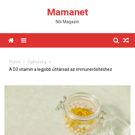
Skip
Mamanet
to
content
Női Magazin
Menu
Home
Egészség
A D3 vitamin a legjobb útitársad az immunerősítéshez