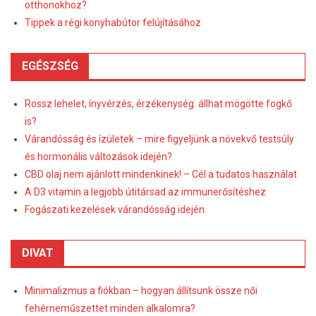
otthonokhoz?
Tippek a régi konyhabútor felújításához
EGÉSZSÉG
Rossz lehelet, ínyvérzés, érzékenység: állhat mögötte fogkő
is?
Várandósság és ízületek – mire figyeljünk a növekvő testsúly
és hormonális változások idején?
CBD olaj nem ajánlott mindenkinek! – Cél a tudatos használat
A D3 vitamin a legjobb útitársad az immunerősítéshez
Fogászati kezelések várandósság idején
DIVAT
Minimalizmus a fiókban – hogyan állítsunk össze női
fehérneműszettet minden alkalomra?