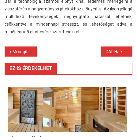
Bár a technológia számos előnyt kínál, érdemes mérlegelni a
visszatérés a hagyományos játékokhoz előnyeit is. Az ilyen jellegű
múltidéző tevékenységek megnyugtató hatással lehetnek,
csökkentve a mindennapi stresszt, és lehetőséget adva a
minőségi idő eltöltésére szeretteinkkel.
Bejegyzés
Mi segíthet abban, hogy biztonságosan játsszon az online kaszinókban?
GAL Halkollagén Peptidek – Az egészség és szépség új titka
navigáció
EZ IS ÉRDEKELHET