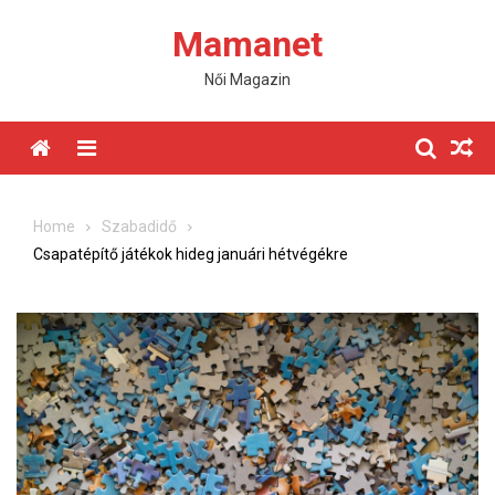
Skip
Mamanet
to
content
Női Magazin
Menu
Home
Szabadidő
Csapatépítő játékok hideg januári hétvégékre