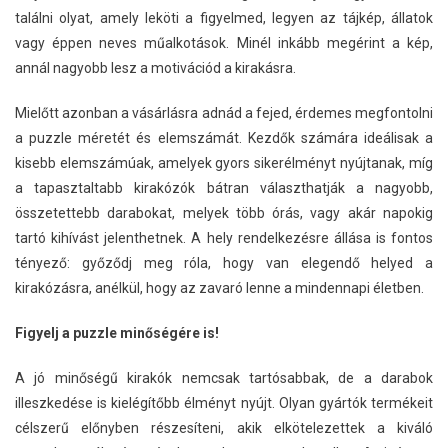
találni olyat, amely leköti a figyelmed, legyen az tájkép, állatok
vagy éppen neves műalkotások. Minél inkább megérint a kép,
annál nagyobb lesz a motivációd a kirakásra.
Mielőtt azonban a vásárlásra adnád a fejed, érdemes megfontolni
a puzzle méretét és elemszámát. Kezdők számára ideálisak a
kisebb elemszámúak, amelyek gyors sikerélményt nyújtanak, míg
a tapasztaltabb kirakózók bátran választhatják a nagyobb,
összetettebb darabokat, melyek több órás, vagy akár napokig
tartó kihívást jelenthetnek. A hely rendelkezésre állása is fontos
tényező: győződj meg róla, hogy van elegendő helyed a
kirakózásra, anélkül, hogy az zavaró lenne a mindennapi életben.
Figyelj a puzzle minőségére is!
A jó minőségű kirakók nemcsak tartósabbak, de a darabok
illeszkedése is kielégítőbb élményt nyújt. Olyan gyártók termékeit
célszerű előnyben részesíteni, akik elkötelezettek a kiváló