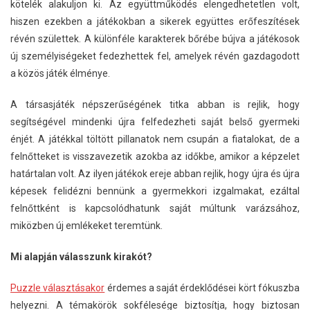
kötelék alakuljon ki. Az együttműködés elengedhetetlen volt,
hiszen ezekben a játékokban a sikerek együttes erőfeszítések
révén születtek. A különféle karakterek bőrébe bújva a játékosok
új személyiségeket fedezhettek fel, amelyek révén gazdagodott
a közös játék élménye.
A társasjáték népszerűségének titka abban is rejlik, hogy
segítségével mindenki újra felfedezheti saját belső gyermeki
énjét. A játékkal töltött pillanatok nem csupán a fiatalokat, de a
felnőtteket is visszavezetik azokba az időkbe, amikor a képzelet
határtalan volt. Az ilyen játékok ereje abban rejlik, hogy újra és újra
képesek felidézni bennünk a gyermekkori izgalmakat, ezáltal
felnőttként is kapcsolódhatunk saját múltunk varázsához,
miközben új emlékeket teremtünk.
Mi alapján válasszunk kirakót?
Puzzle választásakor
érdemes a saját érdeklődései kört fókuszba
helyezni. A témakörök sokfélesége biztosítja, hogy biztosan