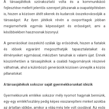
A társasjátékok szórakoztató volta és a kommunikáció
fejlesztése mellett jelentős szerepet játszanak a csapatépítésben
is, hiszen a közösen átélt sikerek és kudarcok összekovácsolják a
társaságot. Az ilyen játékok révén a csoporttagok jobban
megismerhetik egymás képességeit és erősségeit, ami a
későbbiekben hasznosnak bizonyul.
A generációkat összekötő szálak így erősödnek, hiszen a fiatalok
és idősek egyaránt megoszthatják tapasztalataikat és
élményeiket egymással, miközben tanulnak is valami újat. Ennek
köszönhetően a társasjátékok a családi hagyományok részeivé
válhatnak, ahol a különböző generációk közösen ünneplik a közös
pillanatokat.
A társasjátékok sokszor saját gyermekkorunkat idézik
Gyermekkorunk emlékei sokszor mély nyomot hagynak bennünk,
egy-egy emlékfoszlány pedig képes visszarepíteni minket azokba
az ártatlan időkbe, amikor a világ még tele volt csodával. Az esős