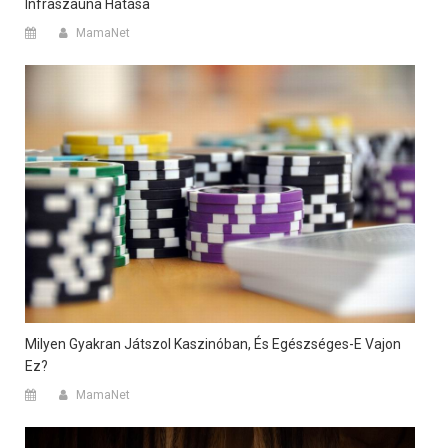
Infraszauna Hatása
MamaNet
Milyen Gyakran Játszol Kaszinóban, És Egészséges-E Vajon
Ez?
MamaNet