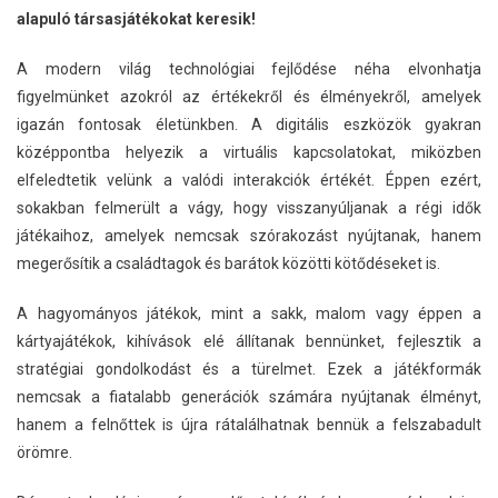
alapuló társasjátékokat keresik!
A modern világ technológiai fejlődése néha elvonhatja
figyelmünket azokról az értékekről és élményekről, amelyek
igazán fontosak életünkben. A digitális eszközök gyakran
középpontba helyezik a virtuális kapcsolatokat, miközben
elfeledtetik velünk a valódi interakciók értékét. Éppen ezért,
sokakban felmerült a vágy, hogy visszanyúljanak a régi idők
játékaihoz, amelyek nemcsak szórakozást nyújtanak, hanem
megerősítik a családtagok és barátok közötti kötődéseket is.
A hagyományos játékok, mint a sakk, malom vagy éppen a
kártyajátékok, kihívások elé állítanak bennünket, fejlesztik a
stratégiai gondolkodást és a türelmet. Ezek a játékformák
nemcsak a fiatalabb generációk számára nyújtanak élményt,
hanem a felnőttek is újra rátalálhatnak bennük a felszabadult
örömre.