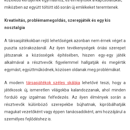
miközben az együtt töltött idő során új emlékeket teremtenek.
Kreativitás, problémamegoldás, szerepjáték és egy kis
nosztalgia
A társasjátékokban rejlő lehetőségek azonban nem érnek véget a
puszta szórakozásnál. Az ilyen tevékenységek óriási szerepet
játszanak a közösségek építésében, hiszen egy-egy játék
alkalmával a résztvevők figyelemmel hallgatják és megértik
egymást, együttműködnek, közösen oldanak meg problémákat.
A modern
társasjátékok széles skálája
lehetővé teszi, hogy a
játékosok új, ismeretlen világokba kalandozzanak, ahol minden
forduló egy izgalmas felfedezés. Az ilyen élmények során a
résztvevők különböző szerepekbe bújhatnak, kipróbálhatják
magukat vezetőként vagy éppen tanácsadóként, ami hozzájárul a
személyes fejlődéshez is.