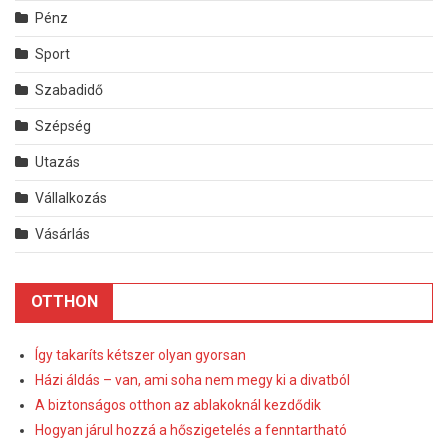
Pénz
Sport
Szabadidő
Szépség
Utazás
Vállalkozás
Vásárlás
OTTHON
Így takaríts kétszer olyan gyorsan
Házi áldás – van, ami soha nem megy ki a divatból
A biztonságos otthon az ablakoknál kezdődik
Hogyan járul hozzá a hőszigetelés a fenntartható