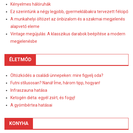
Kényelmes hálóruhák
Ez szerintünk a négy legjobb, gyermeklábakra tervezett félcipő
A munkahelyi öltözet az önbizalom és a szakmai megjelenés
alapvető eleme
Vintage megújulás: A klasszikus darabok beépítése a modern
megjelenésbe
ÉLETMÓD
Öltözködés a családi ünnepeken: mire figyelj oda?
Futni stílusosan? Naná! Íme, három tipp, hogyan!
Infraszauna hatása
Ketogén diéta: egyél zsírt, és fogyj!
A gyömbértea hatásai
KONYHA