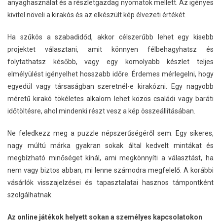
anyaghasználat és a részletgazdag nyomatok mellett. Az igényes
kivitel növeli a kirakós és az elkészült kép élvezeti értékét.
Ha szűkös a szabadidőd, akkor célszerűbb lehet egy kisebb
projektet választani, amit könnyen félbehagyhatsz és
folytathatsz később, vagy egy komolyabb készlet teljes
elmélyülést igényelhet hosszabb időre. Érdemes mérlegelni, hogy
egyedül vagy társaságban szeretnél-e kirakózni. Egy nagyobb
méretű kirakó tökéletes alkalom lehet közös családi vagy baráti
időtöltésre, ahol mindenki részt vesz a kép összeállításában.
Ne feledkezz meg a puzzle népszerűségéről sem. Egy sikeres,
nagy múltú márka gyakran sokak által kedvelt mintákat és
megbízható minőséget kínál, ami megkönnyíti a választást, ha
nem vagy biztos abban, mi lenne számodra megfelelő. A korábbi
vásárlók visszajelzései és tapasztalatai hasznos támpontként
szolgálhatnak.
Az online játékok helyett sokan a személyes kapcsolatokon