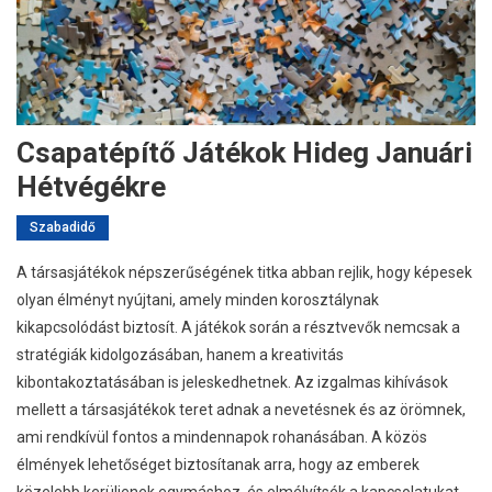
Csapatépítő Játékok Hideg Januári
Hétvégékre
Szabadidő
A társasjátékok népszerűségének titka abban rejlik, hogy képesek
olyan élményt nyújtani, amely minden korosztálynak
kikapcsolódást biztosít. A játékok során a résztvevők nemcsak a
stratégiák kidolgozásában, hanem a kreativitás
kibontakoztatásában is jeleskedhetnek. Az izgalmas kihívások
mellett a társasjátékok teret adnak a nevetésnek és az örömnek,
ami rendkívül fontos a mindennapok rohanásában. A közös
élmények lehetőséget biztosítanak arra, hogy az emberek
közelebb kerüljenek egymáshoz, és elmélyítsék a kapcsolatukat,