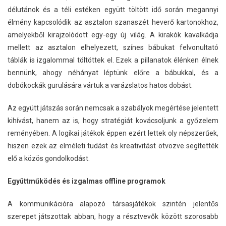
délutánok és a téli estéken együtt töltött idő során megannyi
élmény kapcsolódik az asztalon szanaszét heverő kartonokhoz,
amelyekből kirajzolódott egy-egy új világ. A kirakók kavalkádja
mellett az asztalon elhelyezett, színes bábukat felvonultató
táblák is izgalommal töltöttek el. Ezek a pillanatok élénken élnek
bennünk, ahogy néhányat léptünk előre a bábukkal, és a
dobókockák gurulására vártuk a varázslatos hatos dobást.
Az együtt játszás során nemcsak a szabályok megértése jelentett
kihívást, hanem az is, hogy stratégiát kovácsoljunk a győzelem
reményében. A logikai játékok éppen ezért lettek oly népszerűek,
hiszen ezek az elméleti tudást és kreativitást ötvözve segítették
elő a közös gondolkodást.
Együttműködés és izgalmas offline programok
A kommunikációra alapozó társasjátékok szintén jelentős
szerepet játszottak abban, hogy a résztvevők között szorosabb