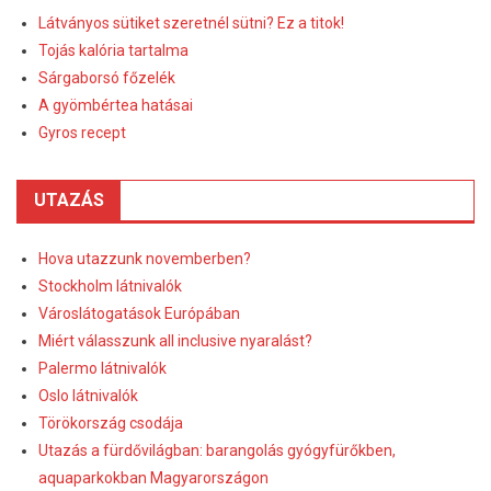
Látványos sütiket szeretnél sütni? Ez a titok!
Tojás kalória tartalma
Sárgaborsó főzelék
A gyömbértea hatásai
Gyros recept
UTAZÁS
Hova utazzunk novemberben?
Stockholm látnivalók
Városlátogatások Európában
Miért válasszunk all inclusive nyaralást?
Palermo látnivalók
Oslo látnivalók
Törökország csodája
Utazás a fürdővilágban: barangolás gyógyfürőkben,
aquaparkokban Magyarországon