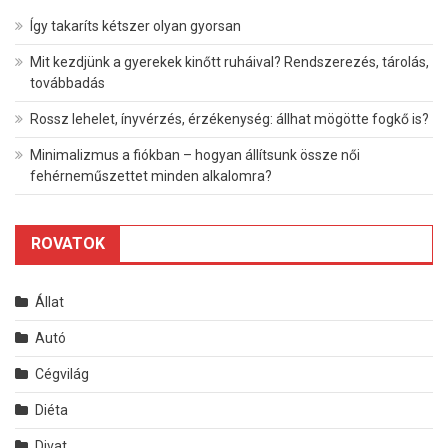
Így takaríts kétszer olyan gyorsan
Mit kezdjünk a gyerekek kinőtt ruháival? Rendszerezés, tárolás,
továbbadás
Rossz lehelet, ínyvérzés, érzékenység: állhat mögötte fogkő is?
Minimalizmus a fiókban – hogyan állítsunk össze női
fehérneműszettet minden alkalomra?
ROVATOK
Állat
Autó
Cégvilág
Diéta
Divat