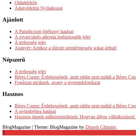
Oldaltérkép
Adatvédelmi Nyilatkozat
Ajánlott
A Paradicsom jótékony hatásai
A rovarcsípés-allergia legbiztosabb jelei
A terhesség jelei
Aranyér: Amikor a túlzott szemérmesség sokat árthat!
Népszerű
A terhesség jelei
Béres Csepp: Érdekességek, amit eddig nem tudtál a Béres Cse
Fogászat piciknek, avagy a gyermekfogászat
Hasznos
Béres Csepp: Érdekességek, amit eddig nem tudtál a Béres Cse
A gyömbértea hatásai
Hasznos tippek műkörmösöknek: Hogyan álljon vállalkozásod 
BlogMagazine
|
Theme: BlogMagazine by
Dinesh Ghimire
.