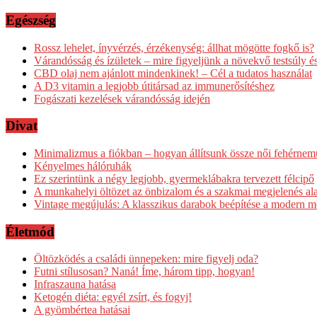
Egészség
Rossz lehelet, ínyvérzés, érzékenység: állhat mögötte fogkő is?
Várandósság és ízületek – mire figyeljünk a növekvő testsúly é
CBD olaj nem ajánlott mindenkinek! – Cél a tudatos használat
A D3 vitamin a legjobb útitársad az immunerősítéshez
Fogászati kezelések várandósság idején
Divat
Minimalizmus a fiókban – hogyan állítsunk össze női fehérnem
Kényelmes hálóruhák
Ez szerintünk a négy legjobb, gyermeklábakra tervezett félcipő
A munkahelyi öltözet az önbizalom és a szakmai megjelenés al
Vintage megújulás: A klasszikus darabok beépítése a modern m
Életmód
Öltözködés a családi ünnepeken: mire figyelj oda?
Futni stílusosan? Naná! Íme, három tipp, hogyan!
Infraszauna hatása
Ketogén diéta: egyél zsírt, és fogyj!
A gyömbértea hatásai