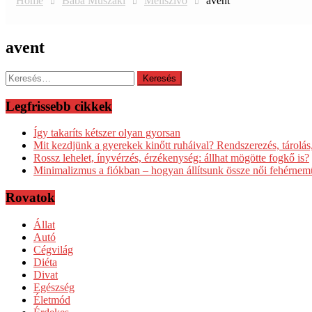
Home
Baba Műszaki
Mellszívó
avent
avent
Keresés:
Legfrissebb cikkek
Így takaríts kétszer olyan gyorsan
Mit kezdjünk a gyerekek kinőtt ruháival? Rendszerezés, tárolás
Rossz lehelet, ínyvérzés, érzékenység: állhat mögötte fogkő is?
Minimalizmus a fiókban – hogyan állítsunk össze női fehérnem
Rovatok
Állat
Autó
Cégvilág
Diéta
Divat
Egészség
Életmód