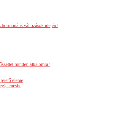
s hormonális változások idején?
űszettet minden alkalomra?
apvető eleme
egjelenésbe