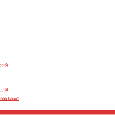
ppről
ppről
több lábon?