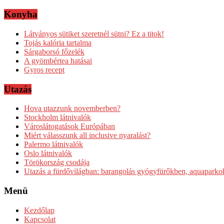
Konyha
Látványos sütiket szeretnél sütni? Ez a titok!
Tojás kalória tartalma
Sárgaborsó főzelék
A gyömbértea hatásai
Gyros recept
Utazás
Hova utazzunk novemberben?
Stockholm látnivalók
Városlátogatások Európában
Miért válasszunk all inclusive nyaralást?
Palermo látnivalók
Oslo látnivalók
Törökország csodája
Utazás a fürdővilágban: barangolás gyógyfürőkben, aquapar
Menü
Kezdőlap
Kapcsolat