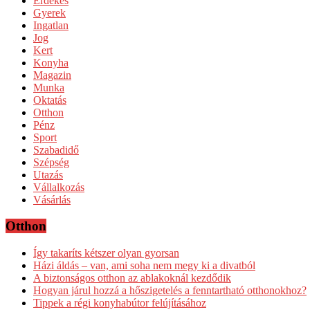
Érdekes
Gyerek
Ingatlan
Jog
Kert
Konyha
Magazin
Munka
Oktatás
Otthon
Pénz
Sport
Szabadidő
Szépség
Utazás
Vállalkozás
Vásárlás
Otthon
Így takaríts kétszer olyan gyorsan
Házi áldás – van, ami soha nem megy ki a divatból
A biztonságos otthon az ablakoknál kezdődik
Hogyan járul hozzá a hőszigetelés a fenntartható otthonokhoz?
Tippek a régi konyhabútor felújításához