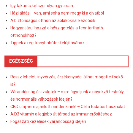
Így takaríts kétszer olyan gyorsan
Házi áldás – van, ami soha nem megy ki a divatból
A biztonságos otthon az ablakoknál kezdődik
Hogyan járul hozzá a hőszigetelés a fenntartható
otthonokhoz?
Tippek a régi konyhabútor felújításához
EGÉSZSÉG
Rossz lehelet, ínyvérzés, érzékenység: állhat mögötte fogkő
is?
Várandósság és ízületek – mire figyeljünk a növekvő testsúly
és hormonális változások idején?
CBD olaj nem ajánlott mindenkinek! – Cél a tudatos használat
A D3 vitamin a legjobb útitársad az immunerősítéshez
Fogászati kezelések várandósság idején