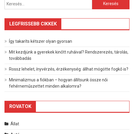
Keresés:
LEGFRISSEBB CIKKEK
Így takaríts kétszer olyan gyorsan
Mit kezdjünk a gyerekek kinőtt ruháival? Rendszerezés, tárolás,
továbbadás
Rossz lehelet, ínyvérzés, érzékenység: állhat mögötte fogkő is?
Minimalizmus a fiókban – hogyan állítsunk össze női
fehérneműszettet minden alkalomra?
ROVATOK
Állat