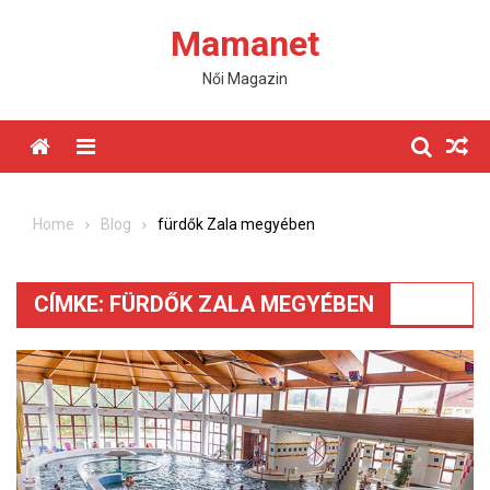
Skip
Mamanet
to
content
Női Magazin
Menu
Home
Blog
fürdők Zala megyében
CÍMKE:
FÜRDŐK ZALA MEGYÉBEN