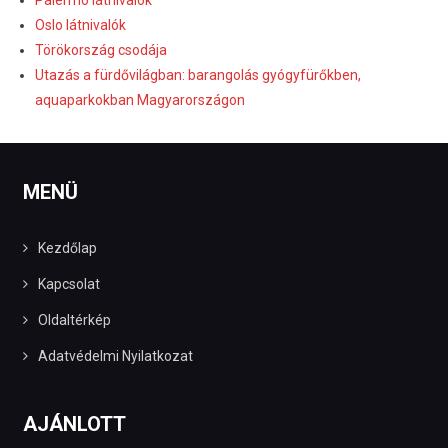
Oslo látnivalók
Törökország csodája
Utazás a fürdővilágban: barangolás gyógyfürőkben,
aquaparkokban Magyarországon
MENÜ
Kezdőlap
Kapcsolat
Oldaltérkép
Adatvédelmi Nyilatkozat
AJÁNLOTT