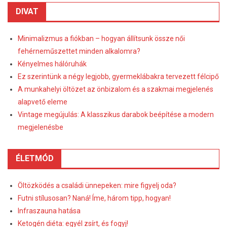
DIVAT
Minimalizmus a fiókban – hogyan állítsunk össze női
fehérneműszettet minden alkalomra?
Kényelmes hálóruhák
Ez szerintünk a négy legjobb, gyermeklábakra tervezett félcipő
A munkahelyi öltözet az önbizalom és a szakmai megjelenés
alapvető eleme
Vintage megújulás: A klasszikus darabok beépítése a modern
megjelenésbe
ÉLETMÓD
Öltözködés a családi ünnepeken: mire figyelj oda?
Futni stílusosan? Naná! Íme, három tipp, hogyan!
Infraszauna hatása
Ketogén diéta: egyél zsírt, és fogyj!