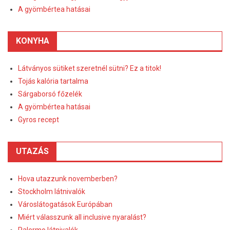
A gyömbértea hatásai
KONYHA
Látványos sütiket szeretnél sütni? Ez a titok!
Tojás kalória tartalma
Sárgaborsó főzelék
A gyömbértea hatásai
Gyros recept
UTAZÁS
Hova utazzunk novemberben?
Stockholm látnivalók
Városlátogatások Európában
Miért válasszunk all inclusive nyaralást?
Palermo látnivalók