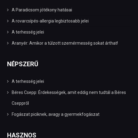
A Paradicsom jótékony hatásai
A rovarcsípés-allergia legbiztosabb jelei
A terhesség jelei
Aranyér: Amikor a túlzott szemérmesség sokat árthat!
NÉPSZERŰ
A terhesség jelei
Béres Csepp: Érdekességek, amit eddig nem tudtál a Béres
Cseppről
Fogászat piciknek, avagy a gyermekfogászat
HASZNOS