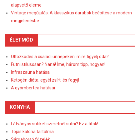
alapvető eleme
Vintage megújulás: A klasszikus darabok beépítése a modern
megjelenésbe
ÉLETMÓD
Öltözködés a családi ünnepeken: mire figyelj oda?
Futni stílusosan? Naná! Íme, három tipp, hogyan!
Infraszauna hatása
Ketogén diéta: egyél zsírt, és fogyj!
A gyömbértea hatásai
KONYHA
Látványos sütiket szeretnél sütni? Ez a titok!
Tojás kalória tartalma
Sárgaborsó főzelék