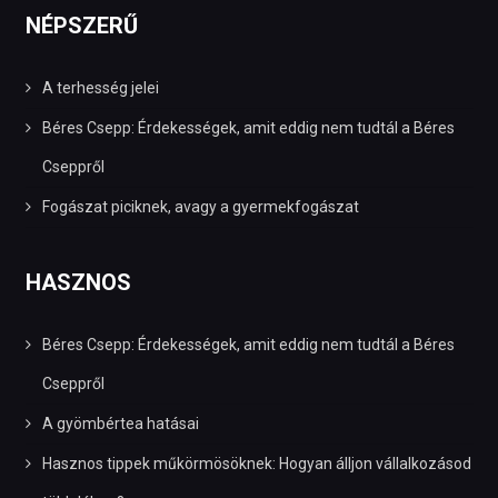
NÉPSZERŰ
A terhesség jelei
Béres Csepp: Érdekességek, amit eddig nem tudtál a Béres
Cseppről
Fogászat piciknek, avagy a gyermekfogászat
HASZNOS
Béres Csepp: Érdekességek, amit eddig nem tudtál a Béres
Cseppről
A gyömbértea hatásai
Hasznos tippek műkörmösöknek: Hogyan álljon vállalkozásod