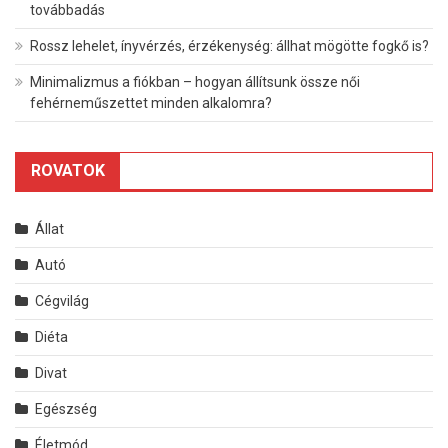
továbbadás
Rossz lehelet, ínyvérzés, érzékenység: állhat mögötte fogkő is?
Minimalizmus a fiókban – hogyan állítsunk össze női
fehérneműszettet minden alkalomra?
ROVATOK
Állat
Autó
Cégvilág
Diéta
Divat
Egészség
Életmód