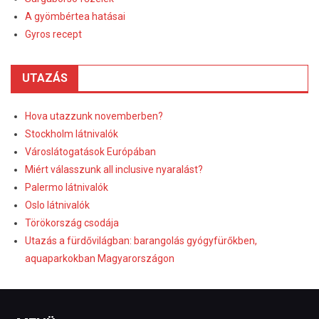
A gyömbértea hatásai
Gyros recept
UTAZÁS
Hova utazzunk novemberben?
Stockholm látnivalók
Városlátogatások Európában
Miért válasszunk all inclusive nyaralást?
Palermo látnivalók
Oslo látnivalók
Törökország csodája
Utazás a fürdővilágban: barangolás gyógyfürőkben,
aquaparkokban Magyarországon