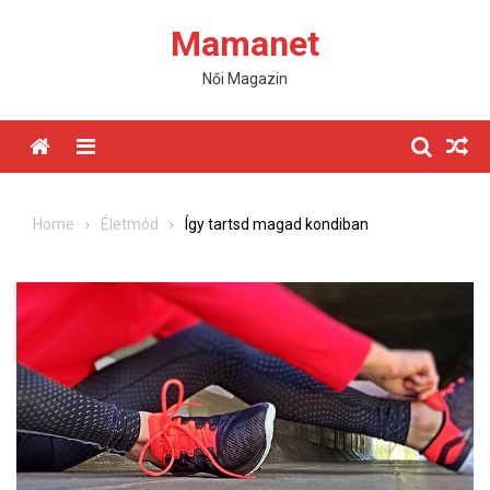
Skip
Mamanet
to
content
Női Magazin
Menu
Home
Életmód
Így tartsd magad kondiban