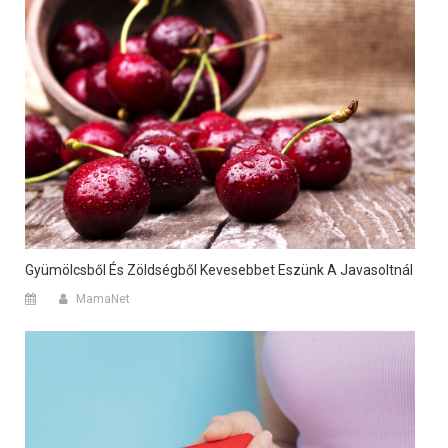
Gyümölcsből És Zöldségből Kevesebbet Eszünk A Javasoltnál
MamaNet