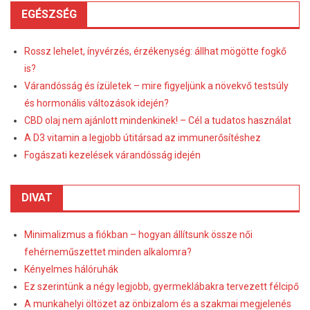
EGÉSZSÉG
Rossz lehelet, ínyvérzés, érzékenység: állhat mögötte fogkő
is?
Várandósság és ízületek – mire figyeljünk a növekvő testsúly
és hormonális változások idején?
CBD olaj nem ajánlott mindenkinek! – Cél a tudatos használat
A D3 vitamin a legjobb útitársad az immunerősítéshez
Fogászati kezelések várandósság idején
DIVAT
Minimalizmus a fiókban – hogyan állítsunk össze női
fehérneműszettet minden alkalomra?
Kényelmes hálóruhák
Ez szerintünk a négy legjobb, gyermeklábakra tervezett félcipő
A munkahelyi öltözet az önbizalom és a szakmai megjelenés