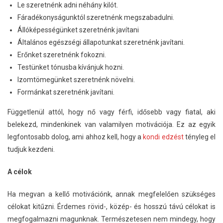
Le szeretnénk adni néhány kilót.
Fáradékonyságunktól szeretnénk megszabadulni.
Állóképességünket szeretnénk javítani
Általános egészségi állapotunkat szeretnénk javítani.
Erőnket szeretnénk fokozni.
Testünket tónusba kívánjuk hozni.
Izomtömegünket szeretnénk növelni.
Formánkat szeretnénk javítani.
Függetlenül attól, hogy nő vagy férfi, idősebb vagy fiatal, aki
belekezd, mindenkinek van valamilyen motivációja. Ez az egyik
legfontosabb dolog, ami ahhoz kell, hogy a
kondi edzést
tényleg el
tudjuk kezdeni.
A célok
Ha megvan a kellő motivációnk, annak megfelelően szükséges
célokat kitűzni. Érdemes rövid-, közép- és hosszú távú célokat is
megfogalmazni magunknak. Természetesen nem mindegy, hogy