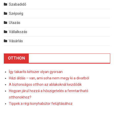
Szabadidő
Szépség
Utazás
Vállalkozás
Vásárlás
OTTHON
Így takaríts kétszer olyan gyorsan
Házi áldás – van, ami soha nem megy ki a divatból
A biztonságos otthon az ablakoknál kezdődik
Hogyan járul hozzá a hőszigetelés a fenntartható
otthonokhoz?
Tippek a régi konyhabútor felújításához