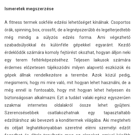
Ismeretek megszerzése
A fitness termek sokféle edzési lehetőséget kínálnak. Csoportos
órák, spinning, box, crossfit, de a legnépszerűbb és legelterjedtebb
még mindig a súlyzós edzés forma. Ami végezhető
szabadsúlyokkal és különféle gépekkel egyaránt. Kezdő
érdeklődők számára komoly fejtörést okozhat, hogyan álljon neki
egy terem feltérképezéséhez. Teljesen laikusok számára
érdemes előzetesen tájékozódni milyen alapvető eszközök és
gépek állnak rendelkezésre a terembe. Azok közül pedig,
megismerni, hogy mi mire való, mit hogyan lehet használni, de a
még ennél is fontosabb, hogy mit hogyan lehet helyesen és
biztonságosan alkalmazni. Ezt a tudást valaki egész egyszerűen
szakmai internetes oldalakról össze lehet gyűjteni.
Szerencsésebbek csatlakozhatnak egy tapasztaltabb
edzőtárshoz aki bevezeti a konditermek világába. Aki megteheti
és céljait leghatékonyabban szeretné elérni személyi edzőt