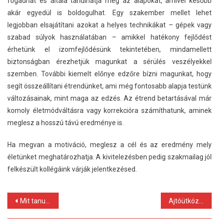
fogadhat és általa tanulhatja meg az alapokat, amivel később
akár egyedül is boldogulhat. Egy szakember mellet lehet
legjobban elsajátítani azokat a helyes technikákat – gépek vagy
szabad súlyok használatában – amikkel hatékony fejlődést
érhetünk el izomfejlődésünk tekintetében, mindamellett
biztonságban érezhetjük magunkat a sérülés veszélyekkel
szemben. További kiemelt előnye edzőre bízni magunkat, hogy
segít összeállítani étrendünket, ami még fontosabb alapja testünk
változásainak, mint maga az edzés. Az étrend betartásával már
komoly életmódváltásra vagy korrekcióra számíthatunk, aminek
meglesz a hosszú távú eredménye is.
Ha megvan a motiváció, meglesz a cél és az eredmény mely
életünket meghatározhatja. A kivitelezésben pedig szakmailag jól
felkészült kollégáink várják jelentkezésed.
Bejegyzés
Mit tanulhatunk a profi kaszinójátékosoktól?
Ajtóütköző falra: hatalmas segítség egy egyszerű kiegészítővel