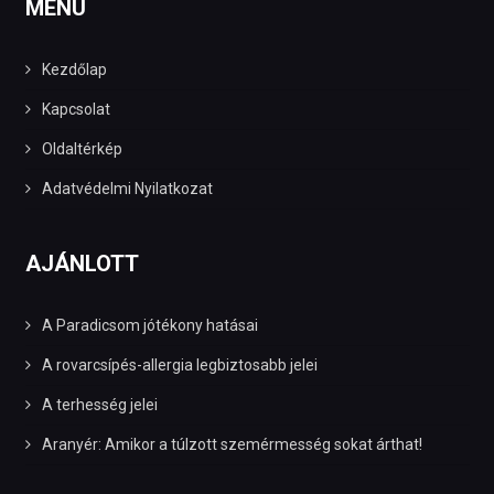
MENÜ
Kezdőlap
Kapcsolat
Oldaltérkép
Adatvédelmi Nyilatkozat
AJÁNLOTT
A Paradicsom jótékony hatásai
A rovarcsípés-allergia legbiztosabb jelei
A terhesség jelei
Aranyér: Amikor a túlzott szemérmesség sokat árthat!