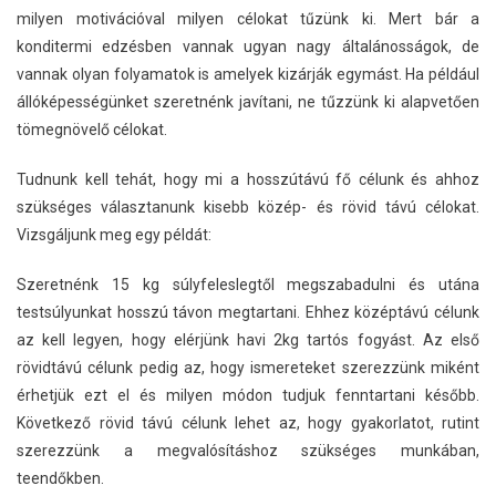
milyen motivációval milyen célokat tűzünk ki. Mert bár a
konditermi edzésben vannak ugyan nagy általánosságok, de
vannak olyan folyamatok is amelyek kizárják egymást. Ha például
állóképességünket szeretnénk javítani, ne tűzzünk ki alapvetően
tömegnövelő célokat.
Tudnunk kell tehát, hogy mi a hosszútávú fő célunk és ahhoz
szükséges választanunk kisebb közép- és rövid távú célokat.
Vizsgáljunk meg egy példát:
Szeretnénk 15 kg súlyfeleslegtől megszabadulni és utána
testsúlyunkat hosszú távon megtartani. Ehhez középtávú célunk
az kell legyen, hogy elérjünk havi 2kg tartós fogyást. Az első
rövidtávú célunk pedig az, hogy ismereteket szerezzünk miként
érhetjük ezt el és milyen módon tudjuk fenntartani később.
Következő rövid távú célunk lehet az, hogy gyakorlatot, rutint
szerezzünk a megvalósításhoz szükséges munkában,
teendőkben.