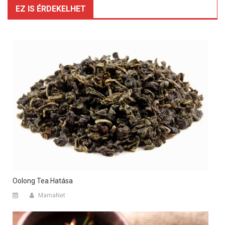
navigáció
EZ IS ÉRDEKELHET
Oolong Tea Hatása
MamaNet