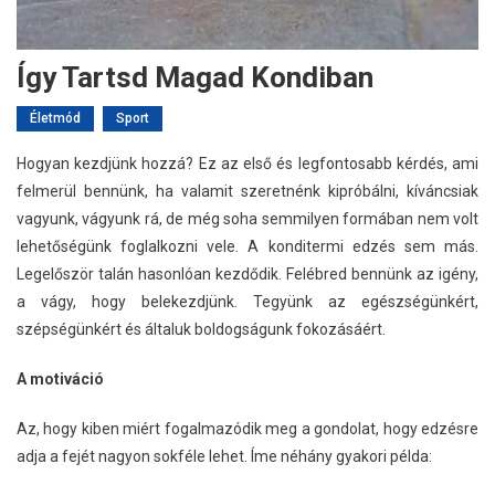
Így Tartsd Magad Kondiban
Életmód
Sport
Hogyan kezdjünk hozzá? Ez az első és legfontosabb kérdés, ami
felmerül bennünk, ha valamit szeretnénk kipróbálni, kíváncsiak
vagyunk, vágyunk rá, de még soha semmilyen formában nem volt
lehetőségünk foglalkozni vele. A konditermi edzés sem más.
Legelőször talán hasonlóan kezdődik. Felébred bennünk az igény,
a vágy, hogy belekezdjünk. Tegyünk az egészségünkért,
szépségünkért és általuk boldogságunk fokozásáért.
A motiváció
Az, hogy kiben miért fogalmazódik meg a gondolat, hogy edzésre
adja a fejét nagyon sokféle lehet. Íme néhány gyakori példa: