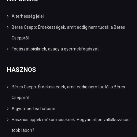
A terhesség jelei
Béres Csepp: Érdekességek, amit eddig nem tudtál a Béres
Cseppről
Fogászat piciknek, avagy a gyermekfogászat
HASZNOS
Béres Csepp: Érdekességek, amit eddig nem tudtál a Béres
Cseppről
A gyömbértea hatásai
Hasznos tippek műkörmösöknek: Hogyan álljon vállalkozásod
több lábon?