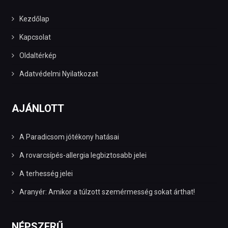
Kezdőlap
Kapcsolat
Oldaltérkép
Adatvédelmi Nyilatkozat
AJÁNLOTT
A Paradicsom jótékony hatásai
A rovarcsípés-allergia legbiztosabb jelei
A terhesség jelei
Aranyér: Amikor a túlzott szemérmesség sokat árthat!
NÉPSZERŰ