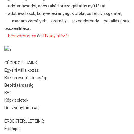
– adótanácsadói, adószakértoi szolgáltatás nyújtását,
– adóbevallások, könyvelési anyagok utólagos felülvizsgálatát,
– magánszemélyek személyi jövedelemadó bevallásainak
összeállítását.
–
bérszámfejtés
és
TB ügyintézés
CÉGPROFILJAINK:
Egyéni vállalkozás
Közkeresetű társaság
Betéti társaság
KFT
Képviseletek
Részvénytársaság
ÉRDEKTERÜLETEINK:
Építőipar