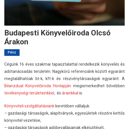
Budapesti Könyvelőiroda Olcsó
Árakon
Pénz
Cégünk 16 éves szakmai tapasztalattal rendelkezik könyvelés és
adótanácsadás területén. Nagykörű referenciánk között egyaránt
megtalálhatóak bt-k, kft-k és részvénytársaságok egyaránt. A
Bilanzdual Könyvelőiroda Honlapján
megismerkedhet bővebben
tevékenységi területeinkkel
, és
árainkkal
is.
Könyvviteli szolgáltatásiank
keretében vállaljuk:
– gazdasági társaságok, alapítványok, egyesületek részére kettős
könyvvitel vezetése,
– gazdasági társaságok adóbevallásainak elkészítését,