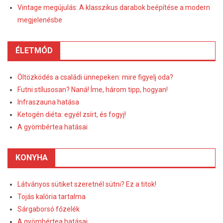
Vintage megújulás: A klasszikus darabok beépítése a modern
megjelenésbe
ÉLETMÓD
Öltözködés a családi ünnepeken: mire figyelj oda?
Futni stílusosan? Naná! Íme, három tipp, hogyan!
Infraszauna hatása
Ketogén diéta: egyél zsírt, és fogyj!
A gyömbértea hatásai
KONYHA
Látványos sütiket szeretnél sütni? Ez a titok!
Tojás kalória tartalma
Sárgaborsó főzelék
A gyömbértea hatásai