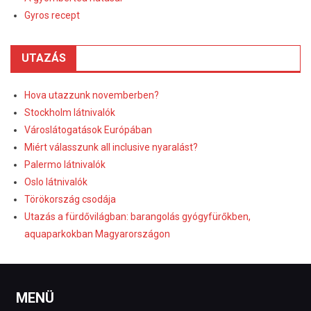
Gyros recept
UTAZÁS
Hova utazzunk novemberben?
Stockholm látnivalók
Városlátogatások Európában
Miért válasszunk all inclusive nyaralást?
Palermo látnivalók
Oslo látnivalók
Törökország csodája
Utazás a fürdővilágban: barangolás gyógyfürőkben,
aquaparkokban Magyarországon
MENÜ