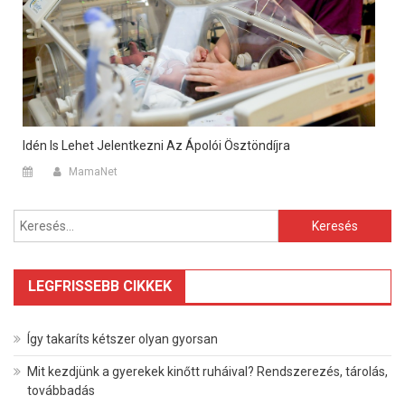
Idén Is Lehet Jelentkezni Az Ápolói Ösztöndíjra
MamaNet
Keresés:
LEGFRISSEBB CIKKEK
Így takaríts kétszer olyan gyorsan
Mit kezdjünk a gyerekek kinőtt ruháival? Rendszerezés, tárolás,
továbbadás