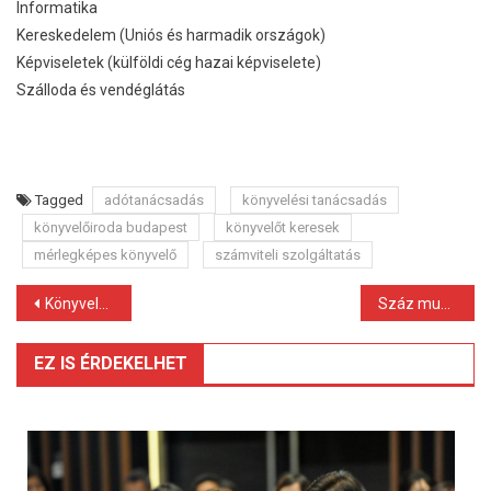
Informatika
Kereskedelem (Uniós és harmadik országok)
Képviseletek (külföldi cég hazai képviselete)
Szálloda és vendéglátás
Tagged
adótanácsadás
könyvelési tanácsadás
könyvelőiroda budapest
könyvelőt keresek
mérlegképes könyvelő
számviteli szolgáltatás
Bejegyzés
Könyvelőirodát keres? Könyvelés Budapesten, olcsón, jó minőségben
Száz munkahelyet teremtett a Fehrer Automotive-Rába Kft. Móron
navigáció
EZ IS ÉRDEKELHET