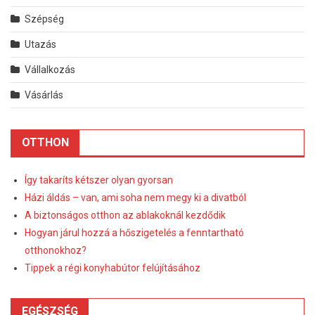
Szépség
Utazás
Vállalkozás
Vásárlás
OTTHON
Így takaríts kétszer olyan gyorsan
Házi áldás – van, ami soha nem megy ki a divatból
A biztonságos otthon az ablakoknál kezdődik
Hogyan járul hozzá a hőszigetelés a fenntartható
otthonokhoz?
Tippek a régi konyhabútor felújításához
EGÉSZSÉG