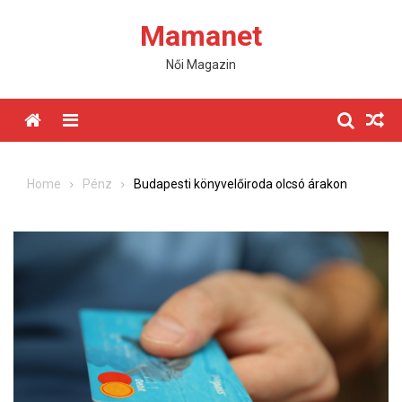
Skip
Mamanet
to
content
Női Magazin
Menu
Home
Pénz
Budapesti könyvelőiroda olcsó árakon