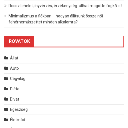
Rossz lehelet, ínyvérzés, érzékenység: állhat mögötte fogkő is?
Minimalizmus a fiókban – hogyan állítsunk össze női
fehérneműszettet minden alkalomra?
ROVATOK
Állat
Autó
Cégvilág
Diéta
Divat
Egészség
Életmód