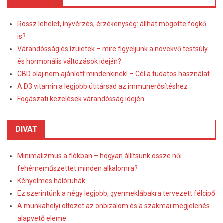
Rossz lehelet, ínyvérzés, érzékenység: állhat mögötte fogkő
is?
Várandósság és ízületek – mire figyeljünk a növekvő testsúly
és hormonális változások idején?
CBD olaj nem ajánlott mindenkinek! – Cél a tudatos használat
A D3 vitamin a legjobb útitársad az immunerősítéshez
Fogászati kezelések várandósság idején
DIVAT
Minimalizmus a fiókban – hogyan állítsunk össze női
fehérneműszettet minden alkalomra?
Kényelmes hálóruhák
Ez szerintünk a négy legjobb, gyermeklábakra tervezett félcipő
A munkahelyi öltözet az önbizalom és a szakmai megjelenés
alapvető eleme