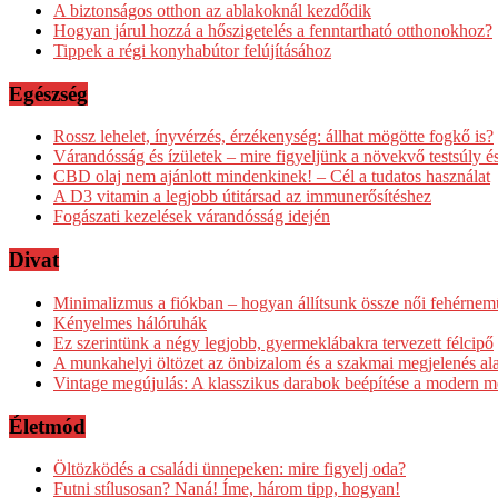
A biztonságos otthon az ablakoknál kezdődik
Hogyan járul hozzá a hőszigetelés a fenntartható otthonokhoz?
Tippek a régi konyhabútor felújításához
Egészség
Rossz lehelet, ínyvérzés, érzékenység: állhat mögötte fogkő is?
Várandósság és ízületek – mire figyeljünk a növekvő testsúly é
CBD olaj nem ajánlott mindenkinek! – Cél a tudatos használat
A D3 vitamin a legjobb útitársad az immunerősítéshez
Fogászati kezelések várandósság idején
Divat
Minimalizmus a fiókban – hogyan állítsunk össze női fehérnem
Kényelmes hálóruhák
Ez szerintünk a négy legjobb, gyermeklábakra tervezett félcipő
A munkahelyi öltözet az önbizalom és a szakmai megjelenés al
Vintage megújulás: A klasszikus darabok beépítése a modern m
Életmód
Öltözködés a családi ünnepeken: mire figyelj oda?
Futni stílusosan? Naná! Íme, három tipp, hogyan!