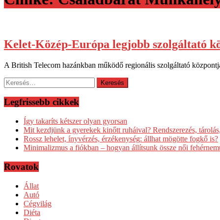
Kelet-Közép-Európa legjobb szolgáltató kö
A British Telecom hazánkban működő regionális szolgáltató központj
Keresés:
Legfrissebb cikkek
Így takaríts kétszer olyan gyorsan
Mit kezdjünk a gyerekek kinőtt ruháival? Rendszerezés, tárolás
Rossz lehelet, ínyvérzés, érzékenység: állhat mögötte fogkő is?
Minimalizmus a fiókban – hogyan állítsunk össze női fehérnem
Rovatok
Állat
Autó
Cégvilág
Diéta