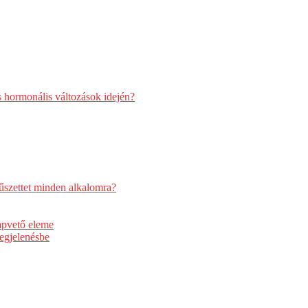
s hormonális változások idején?
űszettet minden alkalomra?
apvető eleme
egjelenésbe