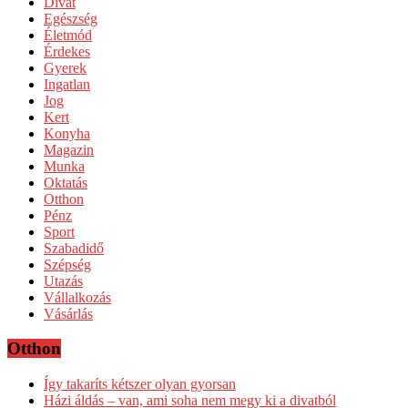
Divat
Egészség
Életmód
Érdekes
Gyerek
Ingatlan
Jog
Kert
Konyha
Magazin
Munka
Oktatás
Otthon
Pénz
Sport
Szabadidő
Szépség
Utazás
Vállalkozás
Vásárlás
Otthon
Így takaríts kétszer olyan gyorsan
Házi áldás – van, ami soha nem megy ki a divatból