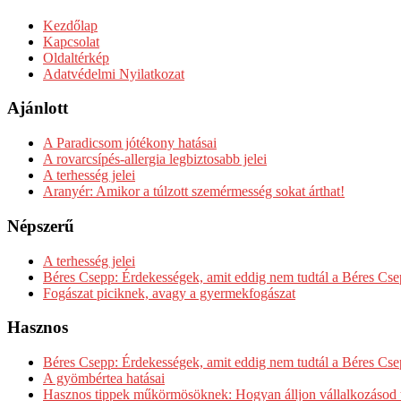
Kezdőlap
Kapcsolat
Oldaltérkép
Adatvédelmi Nyilatkozat
Ajánlott
A Paradicsom jótékony hatásai
A rovarcsípés-allergia legbiztosabb jelei
A terhesség jelei
Aranyér: Amikor a túlzott szemérmesség sokat árthat!
Népszerű
A terhesség jelei
Béres Csepp: Érdekességek, amit eddig nem tudtál a Béres Cse
Fogászat piciknek, avagy a gyermekfogászat
Hasznos
Béres Csepp: Érdekességek, amit eddig nem tudtál a Béres Cse
A gyömbértea hatásai
Hasznos tippek műkörmösöknek: Hogyan álljon vállalkozásod 