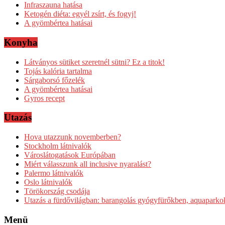
Infraszauna hatása
Ketogén diéta: egyél zsírt, és fogyj!
A gyömbértea hatásai
Konyha
Látványos sütiket szeretnél sütni? Ez a titok!
Tojás kalória tartalma
Sárgaborsó főzelék
A gyömbértea hatásai
Gyros recept
Utazás
Hova utazzunk novemberben?
Stockholm látnivalók
Városlátogatások Európában
Miért válasszunk all inclusive nyaralást?
Palermo látnivalók
Oslo látnivalók
Törökország csodája
Utazás a fürdővilágban: barangolás gyógyfürőkben, aquapar
Menü